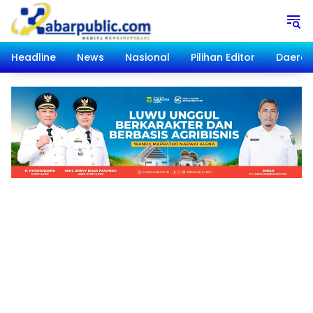
Langsung
ke
konten
Headline
News
Nasional
Pilihan Editor
Daera