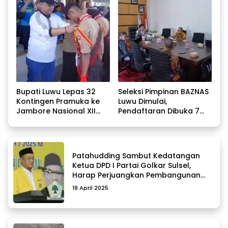
Bupati Luwu Lepas 32
Seleksi Pimpinan BAZNAS
Kontingen Pramuka ke
Luwu Dimulai,
Jambore Nasional XII
Pendaftaran Dibuka 7
2026
Agustus 2026
Patahudding Sambut Kedatangan
Ketua DPD I Partai Golkar Sulsel,
Harap Perjuangkan Pembangunan
Daerah
19 April 2025