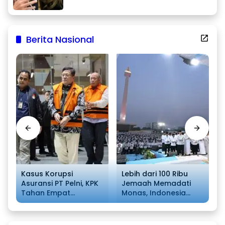
Berita Nasional
Kasus Korupsi
Lebih dari 100 Ribu
Asuransi PT Pelni, KPK
Jemaah Memadati
N
Tahan Empat
Monas, Indonesia
Tersangka
Bersatu dalam Zikir
dan Doa Kebangsaan