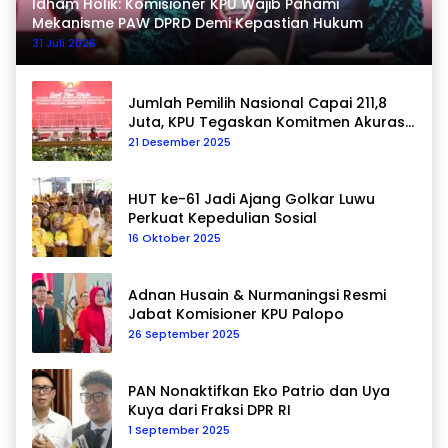
Idham Holik: Komisioner KPU Wajib Pahami
Mekanisme PAW DPRD Demi Kepastian Hukum
31 Juli 2026
Jumlah Pemilih Nasional Capai 211,8
Juta, KPU Tegaskan Komitmen Akurasi
Data Berkelanjutan
21 Desember 2025
HUT ke-61 Jadi Ajang Golkar Luwu
Perkuat Kepedulian Sosial
16 Oktober 2025
Adnan Husain & Nurmaningsi Resmi
Jabat Komisioner KPU Palopo
26 September 2025
PAN Nonaktifkan Eko Patrio dan Uya
Kuya dari Fraksi DPR RI
1 September 2025