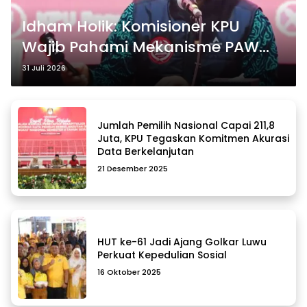
Idham Holik: Komisioner KPU
Wajib Pahami Mekanisme PAW
DPRD Demi Kepastian Hukum
31 Juli 2026
Jumlah Pemilih Nasional Capai 211,8
Juta, KPU Tegaskan Komitmen Akurasi
Data Berkelanjutan
21 Desember 2025
HUT ke-61 Jadi Ajang Golkar Luwu
Perkuat Kepedulian Sosial
16 Oktober 2025