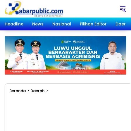
Langsung
ke
konten
Headline
News
Nasional
Pilihan Editor
Daera
Beranda
Daerah