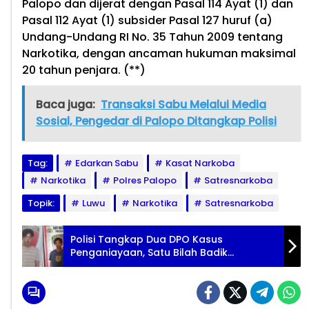
Palopo dan dijerat dengan Pasal 114 Ayat (1) dan
Pasal 112 Ayat (1) subsider Pasal 127 huruf (a)
Undang-Undang RI No. 35 Tahun 2009 tentang
Narkotika, dengan ancaman hukuman maksimal
20 tahun penjara. (**)
Baca juga:
Transaksi Sabu Melalui Media
Sosial, Pengedar di Palopo Ditangkap Polisi
Tag:
Edarkan Sabu
Kasat Narkoba
Narkotika
Polres Palopo
Satresnarkoba
Topik:
Luwu
Narkotika
Satresnarkoba
Polisi Tangkap Dua DPO Kasus
Penganiayaan, Satu Bilah Badik
Diamankan