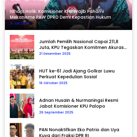
Idham Holik: Komisioner KPU Wajib Pahami
Mekanisme PAW DPRD Demi Kepastian Hukum
31 Juli 2026
Jumlah Pemilih Nasional Capai 211,8
Juta, KPU Tegaskan Komitmen Akurasi
Data Berkelanjutan
21 Desember 2025
HUT ke-61 Jadi Ajang Golkar Luwu
Perkuat Kepedulian Sosial
16 Oktober 2025
Adnan Husain & Nurmaningsi Resmi
Jabat Komisioner KPU Palopo
26 September 2025
PAN Nonaktifkan Eko Patrio dan Uya
Kuya dari Fraksi DPR RI