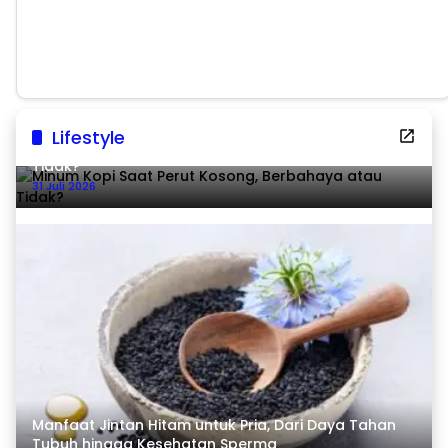
Tradisional
Pascabencana
Lifestyle
Minum Kopi Saat Perut Kosong, Berbahaya atau
Tidak?
31 Juli 2026
Manfaat Jintan Hitam untuk Pria, Dari Daya Tahan
Tubuh hingga Kesehatan Sperma