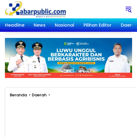
Langsung
ke
konten
Headline
News
Nasional
Pilihan Editor
Daera
Beranda
Daerah