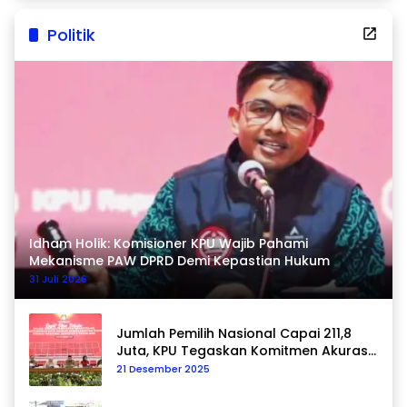
Politik
Idham Holik: Komisioner KPU Wajib Pahami
Mekanisme PAW DPRD Demi Kepastian Hukum
31 Juli 2026
Jumlah Pemilih Nasional Capai 211,8
Juta, KPU Tegaskan Komitmen Akurasi
Data Berkelanjutan
21 Desember 2025