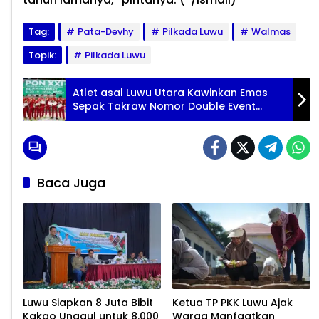
Tag:
Pata-Devhy
Pilkada Luwu
Walmas
Topik:
Pilkada Luwu
Atlet asal Luwu Utara Kawinkan Emas
Sepak Takraw Nomor Double Event
Team di PON XXI
Baca Juga
Luwu Siapkan 8 Juta Bibit
Ketua TP PKK Luwu Ajak
Kakao Unggul untuk 8.000
Warga Manfaatkan