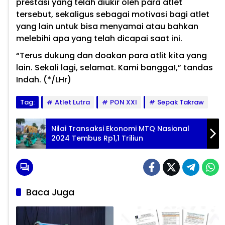
prestasi yang telah diukir oleh para atlet
tersebut, sekaligus sebagai motivasi bagi atlet
yang lain untuk bisa menyamai atau bahkan
melebihi apa yang telah dicapai saat ini.
“Terus dukung dan doakan para atlit kita yang
lain. Sekali lagi, selamat. Kami bangga!,” tandas
Indah. (*/LHr)
Tag:
Atlet Lutra
PON XXI
Sepak Takraw
Nilai Transaksi Ekonomi MTQ Nasional
2024 Tembus Rp1,1 Triliun
Baca Juga