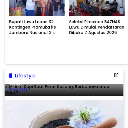
Bupati Luwu Lepas 32
Seleksi Pimpinan BAZNAS
Kontingen Pramuka ke
Luwu Dimulai, Pendaftaran
Jambore Nasional XII
Dibuka 7 Agustus 2026
2026
Lifestyle
Minum Kopi Saat Perut Kosong, Berbahaya atau
Tidak?
31 Juli 2026