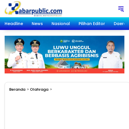
Langsung
ke
konten
Headline
News
Nasional
Pilihan Editor
Daera
Beranda
Olahraga