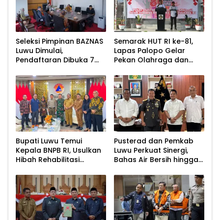
Seleksi Pimpinan BAZNAS
Semarak HUT RI ke-81,
Luwu Dimulai,
Lapas Palopo Gelar
Pendaftaran Dibuka 7
Pekan Olahraga dan
Agustus 2026
Lomba Tradisional
Bupati Luwu Temui
Pusterad dan Pemkab
Kepala BNPB RI, Usulkan
Luwu Perkuat Sinergi,
Hibah Rehabilitasi
Bahas Air Bersih hingga
Pascabencana
Infrastruktur
Pascabencana