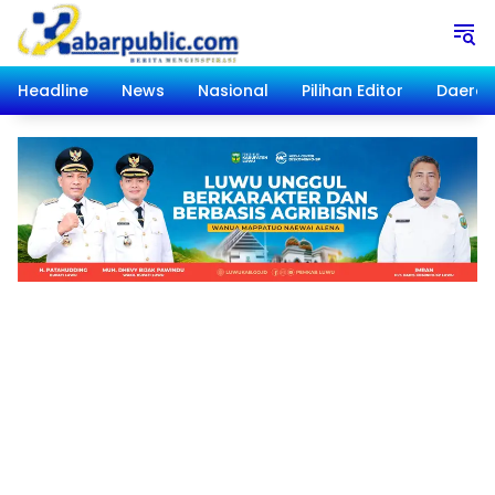
Langsung
ke
konten
Headline
News
Nasional
Pilihan Editor
Daera