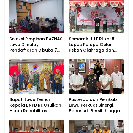
Seleksi Pimpinan BAZNAS
Semarak HUT RI ke-81,
Luwu Dimulai,
Lapas Palopo Gelar
Pendaftaran Dibuka 7
Pekan Olahraga dan
Agustus 2026
Lomba Tradisional
Bupati Luwu Temui
Pusterad dan Pemkab
Kepala BNPB RI, Usulkan
Luwu Perkuat Sinergi,
Hibah Rehabilitasi
Bahas Air Bersih hingga
Pascabencana
Infrastruktur
Pascabencana