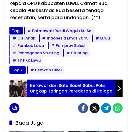
kepala OPD Kabupaten Luwu, Camat Bua,
Kepala Puskesmas Bua beserta tenaga
kesehatan, serta para undangan. (**)
Tag:
Fatmawati Rusdi Wagub SulSel
Gizi Anak
Indonesia Emas 2045
Luwu
Pemkab Luwu
Pemprov Sulsel
Pencegahan Stunting
Stunting
TP PKK Luwu
Topik:
Pemkab Luwu
Berawal dari Satu Saset Sabu, Polisi
Ungkap Jaringan Peredaran di Palopo
Baca Juga