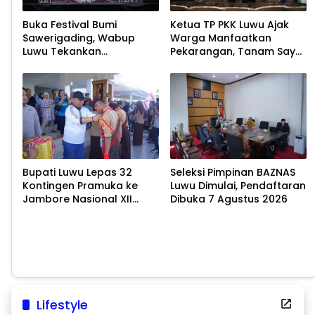
Buka Festival Bumi
Ketua TP PKK Luwu Ajak
Sawerigading, Wabup
Warga Manfaatkan
Luwu Tekankan
Pekarangan, Tanam Sayur
Pelestarian Budaya
untuk Cegah Stunting
Bupati Luwu Lepas 32
Seleksi Pimpinan BAZNAS
Kontingen Pramuka ke
Luwu Dimulai, Pendaftaran
Jambore Nasional XII
Dibuka 7 Agustus 2026
2026
Lifestyle
Minum Kopi Saat Perut Kosong, Berbahaya atau