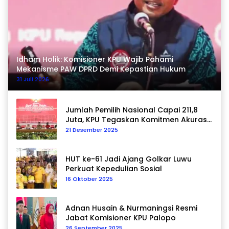
Idham Holik: Komisioner KPU Wajib Pahami
Mekanisme PAW DPRD Demi Kepastian Hukum
31 Juli 2026
Jumlah Pemilih Nasional Capai 211,8
Juta, KPU Tegaskan Komitmen Akurasi
Data Berkelanjutan
21 Desember 2025
HUT ke-61 Jadi Ajang Golkar Luwu
Perkuat Kepedulian Sosial
16 Oktober 2025
Adnan Husain & Nurmaningsi Resmi
Jabat Komisioner KPU Palopo
26 September 2025