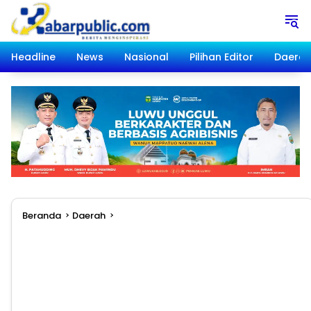
Langsung
ke
konten
Headline
News
Nasional
Pilihan Editor
Daera
Beranda
Daerah