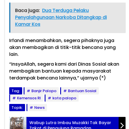
Baca juga:
Dua Terduga Pelaku
Penyalahgunaan Narkoba Ditangkap di
Kamar Kos
Irfandi menambahkan, segera pihaknya juga
akan membagikan di titik-titik bencana yang
lain.
“InsyaAllah, segera kami dari Dinas Sosial akan
membagikan bantuan kepada masyarakat
terdampak bencana lainnya,” ujarnya (*)
Tag:
Banjir Palopo
Bantuan Sosial
Kemensos RI
kota palopo
Topik:
News
Wabup Lutra Imbau Muzakki Tak Bayar
Zakat di Pengujung Ramadan