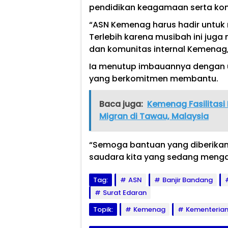
pendidikan keagamaan serta kom
“ASN Kemenag harus hadir untu
Terlebih karena musibah ini ju
dan komunitas internal Kemenag
Ia menutup imbauannya dengan u
yang berkomitmen membantu.
Baca juga:
Kemenag Fasilitasi 
Migran di Tawau, Malaysia
“Semoga bantuan yang diberikan
saudara kita yang sedang menga
Tag:
ASN
Banjir Bandang
Surat Edaran
Topik:
Kemenag
Kementeria