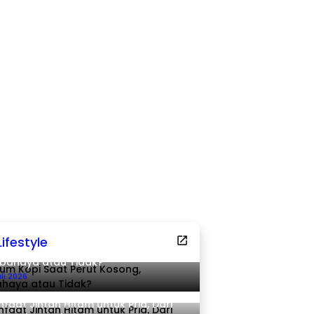
Lifestyle
um Kopi Saat Perut Kosong,
bahaya atau Tidak?
uli 2026
faat Jintan Hitam untuk Pria, Dari