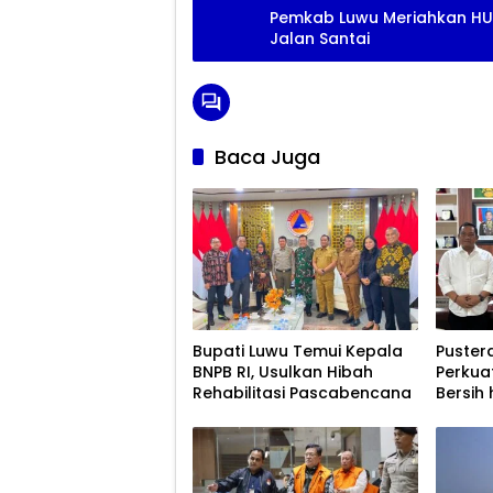
Pemkab Luwu Meriahkan H
Jalan Santai
Baca Juga
Bupati Luwu Temui Kepala
Puster
BNPB RI, Usulkan Hibah
Perkuat
Rehabilitasi Pascabencana
Bersih 
Pasca