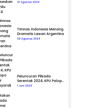
Pemilu 2024
21 Agustus 2024
Timnas Indonesia Menang
Dramatis Lawan Argentina
29 Agustus 2024
Peluncuran Pilkada
Serentak 2024, KPU Palopo
Ajak Masyarakat Ciptakan
1 Juni 2024
Pilkada Damai