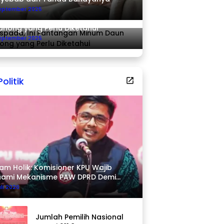
September 2025
pada, Ini Pantangan Minum Daun
ahong yang Perlu Diketahui
September 2025
Politik
am Holik: Komisioner KPU Wajib
hami Mekanisme PAW DPRD Demi
pastian Hukum
uli 2026
Jumlah Pemilih Nasional