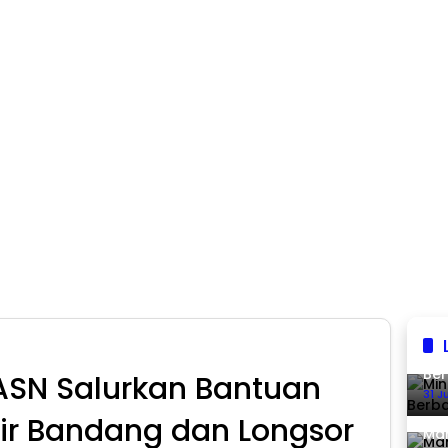
Min
Ber
SN Salurkan Bantuan
31 J
jir Bandang dan Longsor
Man