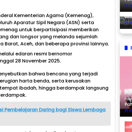
21 
Was
enderal Kementerian Agama (Kemenag),
Bin
ruh Aparatur Sipil Negara (ASN) serta
21 
Kemenag untuk berpartisipasi memberikan
dang dan longsor yang melanda sejumlah
a Barat, Aceh, dan beberapa provinsi lainnya.
elalui edaran resmi bernomor
tanggal 28 November 2025.
enyebutkan bahwa bencana yang terjadi
erugian harta benda, serta kerusakan
, tempat ibadah, hingga berdampak langsung
terdampak.
Idh
Pa
 Pembelajaran Daring bagi Siswa Lembaga
Ke
31 J