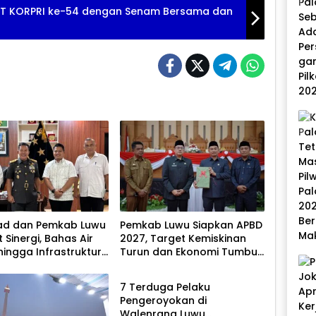
UT KORPRI ke-54 dengan Senam Bersama dan
ad dan Pemkab Luwu
Pemkab Luwu Siapkan APBD
 Sinergi, Bahas Air
2027, Target Kemiskinan
hingga Infrastruktur
Turun dan Ekonomi Tumbuh
bencana
8,07 Persen
7 Terduga Pelaku
Pengeroyokan di
Walenrang Luwu