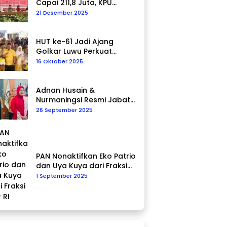
Capai 211,8 Juta, KPU
Tegaskan Komitmen
21 Desember 2025
Akurasi Data
Berkelanjutan
HUT ke-61 Jadi Ajang
Golkar Luwu Perkuat
Kepedulian Sosial
16 Oktober 2025
Adnan Husain &
Nurmaningsi Resmi Jabat
Komisioner KPU Palopo
26 September 2025
PAN Nonaktifkan Eko Patrio
dan Uya Kuya dari Fraksi
DPR RI
1 September 2025