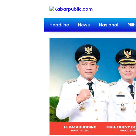
Langsung
ke
konten
Headline
News
Nasional
Pili