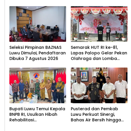
untuk Cegah Stunting
2026
Seleksi Pimpinan BAZNAS
Semarak HUT RI ke-81,
Luwu Dimulai, Pendaftaran
Lapas Palopo Gelar Pekan
Dibuka 7 Agustus 2026
Olahraga dan Lomba
Tradisional
Bupati Luwu Temui Kepala
Pusterad dan Pemkab
BNPB RI, Usulkan Hibah
Luwu Perkuat Sinergi,
Rehabilitasi
Bahas Air Bersih hingga
Pascabencana
Infrastruktur
Pascabencana