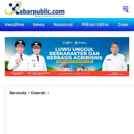
Langsung
ke
konten
Headline
News
Nasional
Pilihan Editor
Daera
Beranda
Daerah