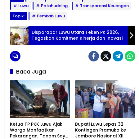
Luwu
Patahudding
Transparansi Keuangan
Topik:
Pemkab Luwu
Disporapar Luwu Utara Teken PK 2026,
Tegaskan Komitmen Kinerja dan Inovasi
Baca Juga
Ketua TP PKK Luwu Ajak
Bupati Luwu Lepas 32
Warga Manfaatkan
Kontingen Pramuka ke
Pekarangan, Tanam Sayur
Jambore Nasional XII