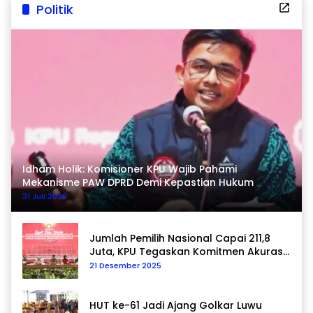
Politik
Idham Holik: Komisioner KPU Wajib Pahami
Mekanisme PAW DPRD Demi Kepastian Hukum
31 Juli 2026
Jumlah Pemilih Nasional Capai 211,8
Juta, KPU Tegaskan Komitmen Akurasi
Data Berkelanjutan
21 Desember 2025
HUT ke-61 Jadi Ajang Golkar Luwu