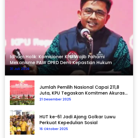
Idham Holik: Komisioner KPU Wajib Pahami
Mekanisme PAW DPRD Demi Kepastian Hukum
31 Juli 2026
Jumlah Pemilih Nasional Capai 211,8
Juta, KPU Tegaskan Komitmen Akurasi
Data Berkelanjutan
21 Desember 2025
HUT ke-61 Jadi Ajang Golkar Luwu
Perkuat Kepedulian Sosial
16 Oktober 2025