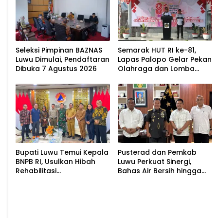
Seleksi Pimpinan BAZNAS
Semarak HUT RI ke-81,
Luwu Dimulai, Pendaftaran
Lapas Palopo Gelar Pekan
Dibuka 7 Agustus 2026
Olahraga dan Lomba
Tradisional
Bupati Luwu Temui Kepala
Pusterad dan Pemkab
BNPB RI, Usulkan Hibah
Luwu Perkuat Sinergi,
Rehabilitasi
Bahas Air Bersih hingga
Pascabencana
Infrastruktur
Pascabencana