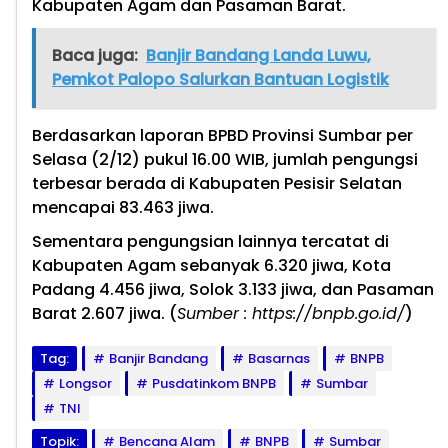
Kabupaten Agam dan Pasaman Barat.
Baca juga:
Banjir Bandang Landa Luwu,
Pemkot Palopo Salurkan Bantuan Logistik
Berdasarkan laporan BPBD Provinsi Sumbar per
Selasa (2/12) pukul 16.00 WIB, jumlah pengungsi
terbesar berada di Kabupaten Pesisir Selatan
mencapai 83.463 jiwa.
Sementara pengungsian lainnya tercatat di
Kabupaten Agam sebanyak 6.320 jiwa, Kota
Padang 4.456 jiwa, Solok 3.133 jiwa, dan Pasaman
Barat 2.607 jiwa. (
Sumber : https://bnpb.go.id/
)
Tag:
Banjir Bandang
Basarnas
BNPB
Longsor
Pusdatinkom BNPB
Sumbar
TNI
Topik:
Bencana Alam
BNPB
Sumbar