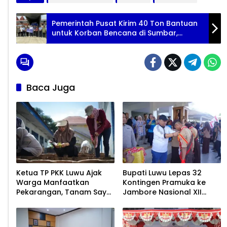
Pemerintah Pusat Kirim 40 Ton Bantuan
untuk Korban Bencana di Sumbar,
Sumut, dan Aceh
Baca Juga
Ketua TP PKK Luwu Ajak
Bupati Luwu Lepas 32
Warga Manfaatkan
Kontingen Pramuka ke
Pekarangan, Tanam Sayur
Jambore Nasional XII
untuk Cegah Stunting
2026