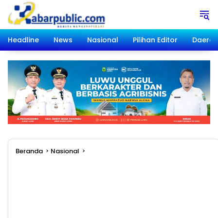
Langsung
ke
konten
Headline
News
Nasional
Pilihan Editor
Daera
Beranda
Nasional