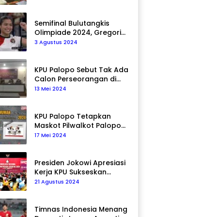
Semifinal Bulutangkis
Olimpiade 2024, Gregoria
Mariska Tunjung Akan
3 Agustus 2024
Hadapi Pemain Asal Korea
Selatan
KPU Palopo Sebut Tak Ada
Calon Perseorangan di
Pilkada 2024
13 Mei 2024
KPU Palopo Tetapkan
Maskot Pilwalkot Palopo
2024, Berikut Maknanya!
17 Mei 2024
Presiden Jokowi Apresiasi
Kerja KPU Sukseskan
Pemilu 2024
21 Agustus 2024
Timnas Indonesia Menang