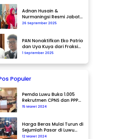
Adnan Husain &
Nurmaningsi Resmi Jabat
Komisioner KPU Palopo
26 September 2025
PAN Nonaktifkan Eko Patrio
dan Uya Kuya dari Fraksi
DPR RI
1 September 2025
Pos Populer
Pemda Luwu Buka 1.005
Rekrutmen CPNS dan PPPK
Tahun 2024
15 Maret 2024
Harga Beras Mulai Turun di
Sejumlah Pasar di Luwu
Utara
12 Maret 2024