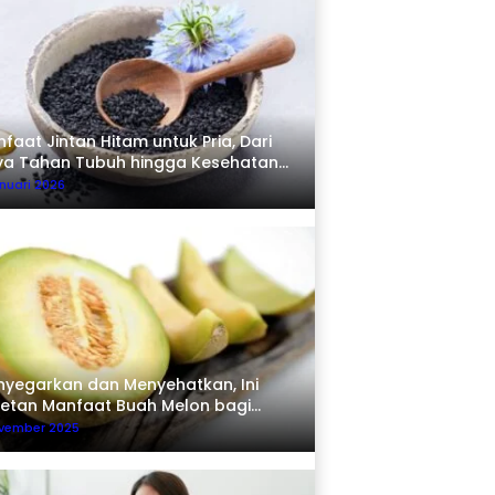
faat Jintan Hitam untuk Pria, Dari
ya Tahan Tubuh hingga Kesehatan
erma
nuari 2026
yegarkan dan Menyehatkan, Ini
etan Manfaat Buah Melon bagi
buh
ovember 2025