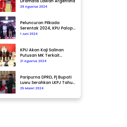
Dramatis Lawan Argentina
29 Agustus 2024
Peluncuran Pilkada
Serentak 2024, KPU Palopo
Ajak Masyarakat Ciptakan
1 Juni 2024
Pilkada Damai
KPU Akan Kaji Salinan
Putusan MK Terkait
Pencalonan Pilkada
21 Agustus 2024
Paripurna DPRD, Pj Bupati
Luwu Serahkan LKPJ Tahun
2023
25 Maret 2024