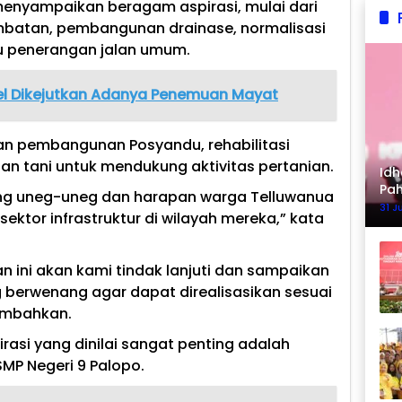
nyampaikan beragam aspirasi, mulai dari
embatan, pembangunan drainase, normalisasi
u penerangan jalan umum.
el Dikejutkan Adanya Penemuan Mayat
kan pembangunan Posyandu, rehabilitasi
lan tani untuk mendukung aktivitas pertanian.
Idh
Pa
ng uneg-uneg dan harapan warga Telluwanua
Ke
31 J
ktor infrastruktur di wilayah mereka,” kata
an ini akan kami tindak lanjuti dan sampaikan
 berwenang agar dapat direalisasikan sesuai
ambahkan.
asi yang dinilai sangat penting adalah
MP Negeri 9 Palopo.