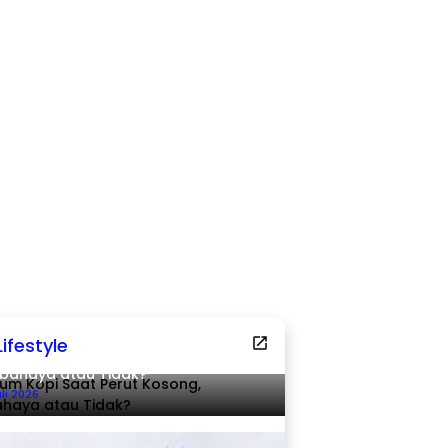
Lifestyle
um Kopi Saat Perut Kosong,
bahaya atau Tidak?
uli 2026