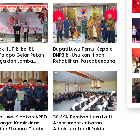
k HUT RI ke-81,
Bupati Luwu Temui Kepala
Palopo Gelar Pekan
BNPB RI, Usulkan Hibah
aga dan Lomba
Rehabilitasi Pascabencana
ional
 Luwu Siapkan APBD
30 ASN Pemkab Luwu Ikuti
Target Kemiskinan
Assessment Jabatan
dan Ekonomi Tumbuh
Administrator di Polda
ersen
Sulsel