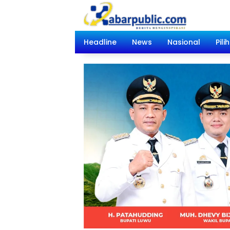
Langsung
ke
konten
Headline
News
Nasional
Pili