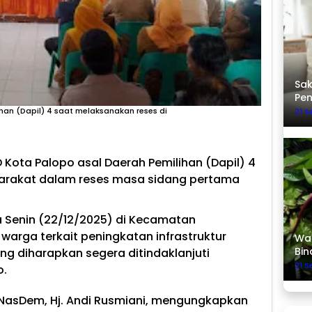
Sak
Pe
an (Dapil) 4 saat melaksanakan reses di
21 
Kota Palopo asal Daerah Pemilihan (Dapil) 4
arakat dalam reses masa sidang pertama
a Senin (22/12/2025) di Kecamatan
 warga terkait peningkatan infrastruktur
Was
Bin
g diharapkan segera ditindaklanjuti
21 
o.
 NasDem, Hj. Andi Rusmiani, mengungkapkan