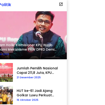
Politik
am Holik: Komisioner KPU Wajib
hami Mekanisme PAW DPRD Demi
pastian Hukum
uli 2026
Jumlah Pemilih Nasional
Capai 211,8 Juta, KPU
Tegaskan Komitmen
21 Desember 2025
Akurasi Data
Berkelanjutan
HUT ke-61 Jadi Ajang
Golkar Luwu Perkuat
Kepedulian Sosial
16 Oktober 2025