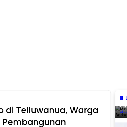
Min
Ber
o di Telluwanua, Warga
31 J
n Pembangunan