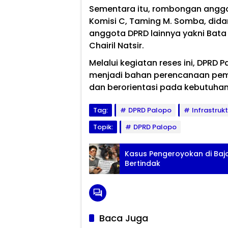
Sementara itu, rombongan anggo
Komisi C, Taming M. Somba, dida
anggota DPRD lainnya yakni Bata 
Chairil Natsir.
Melalui kegiatan reses ini, DPRD
menjadi bahan perencanaan pem
dan berorientasi pada kebutuhan r
Tag:
DPRD Palopo
Infrastruk
Topik:
DPRD Palopo
Kasus Pengeroyokan di Bajo
Bertindak
Baca Juga