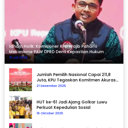
Idham Holik: Komisioner KPU Wajib Pahami
Mekanisme PAW DPRD Demi Kepastian Hukum
31 Juli 2026
Jumlah Pemilih Nasional Capai 211,8
Juta, KPU Tegaskan Komitmen Akurasi
Data Berkelanjutan
21 Desember 2025
HUT ke-61 Jadi Ajang Golkar Luwu
Perkuat Kepedulian Sosial
16 Oktober 2025