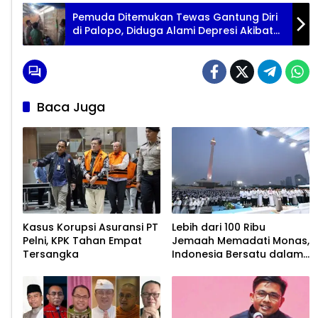
Pemuda Ditemukan Tewas Gantung Diri
di Palopo, Diduga Alami Depresi Akibat
Penyakit
Baca Juga
Kasus Korupsi Asuransi PT
Lebih dari 100 Ribu
Pelni, KPK Tahan Empat
Jemaah Memadati Monas,
Tersangka
Indonesia Bersatu dalam
Zikir dan Doa Kebangsaan