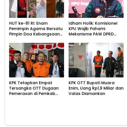
HUT ke-81 RI: Enam
Idham Holik: Komisioner
Pemimpin Agama Bersatu
KPU Wajib Pahami
Pimpin Doa Kebangsaan
Mekanisme PAW DPRD
di Monas
Demi Kepastian Hukum
KPK Tetapkan Empat
KPK OTT Bupati Muara
Tersangka OTT Dugaan
Enim, Uang Rp1,9 Miliar dan
Pemerasan di Pemkab
Valas Diamankan
Pemalang