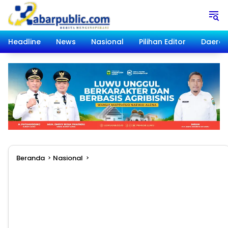
Langsung
ke
konten
Headline
News
Nasional
Pilihan Editor
Daera
Beranda
Nasional