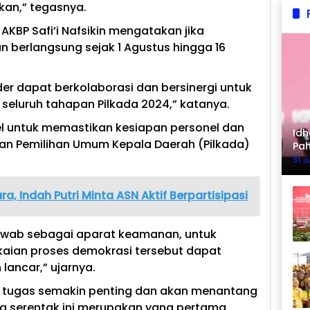
kan,” tegasnya.
AKBP Safi’i Nafsikin mengatakan jika
 berlangsung sejak 1 Agustus hingga 16
er dapat berkolaborasi dan bersinergi untuk
luruh tahapan Pilkada 2024,” katanya.
l untuk memastikan kesiapan personel dan
Idh
n Pemilihan Umum Kepala Daerah (Pilkada)
Pa
Ke
31 J
a, Indah Putri Minta ASN Aktif Berpartisipasi
awab sebagai aparat keamanan, untuk
aian proses demokrasi tersebut dapat
lancar,” ujarnya.
 tugas semakin penting dan akan menantang
ra serentak ini merupakan yang pertama