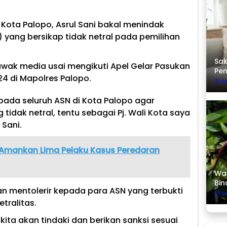
 Kota Palopo, Asrul Sani bakal menindak
) yang bersikap tidak netral pada pemilihan
Sak
 awak media usai mengikuti Apel Gelar Pasukan
Pe
24 di Mapolres Palopo.
21 
ada seluruh ASN di Kota Palopo agar
 tidak netral, tentu sebagai Pj. Wali Kota saya
 Sani.
 Amankan Lima Pelaku Kasus Peredaran
Was
Bin
kan mentolerir kepada para ASN yang terbukti
21 
tralitas.
kita akan tindaki dan berikan sanksi sesuai