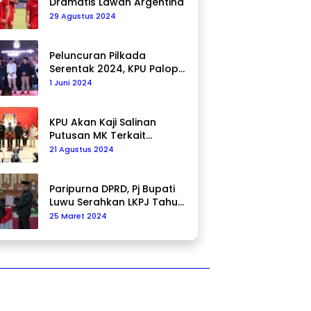
Dramatis Lawan Argentina
29 Agustus 2024
Peluncuran Pilkada
Serentak 2024, KPU Palopo
Ajak Masyarakat Ciptakan
1 Juni 2024
Pilkada Damai
KPU Akan Kaji Salinan
Putusan MK Terkait
Pencalonan Pilkada
21 Agustus 2024
Paripurna DPRD, Pj Bupati
Luwu Serahkan LKPJ Tahun
2023
25 Maret 2024