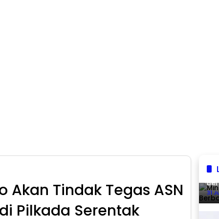
Min
Ber
po Akan Tindak Tegas ASN
31 J
di Pilkada Serentak