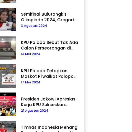
Semifinal Bulutangkis
Olimpiade 2024, Gregoria
Mariska Tunjung Akan
3 Agustus 2024
Hadapi Pemain Asal Korea
Selatan
KPU Palopo Sebut Tak Ada
Calon Perseorangan di
Pilkada 2024
13 Mei 2024
KPU Palopo Tetapkan
Maskot Pilwalkot Palopo
2024, Berikut Maknanya!
17 Mei 2024
Presiden Jokowi Apresiasi
Kerja KPU Sukseskan
Pemilu 2024
21 Agustus 2024
Timnas Indonesia Menang