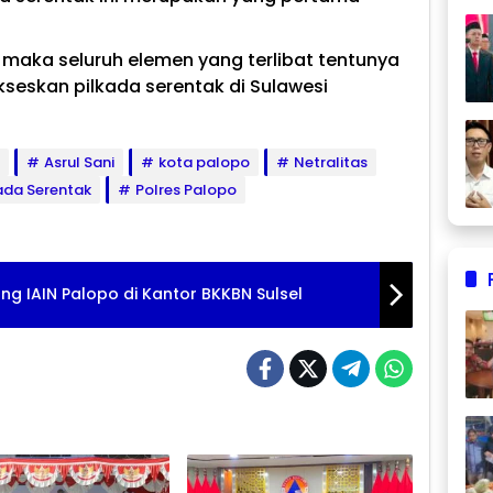
, maka seluruh elemen yang terlibat tentunya
seskan pilkada serentak di Sulawesi
Asrul Sani
kota palopo
Netralitas
ada Serentak
Polres Palopo
g IAIN Palopo di Kantor BKKBN Sulsel