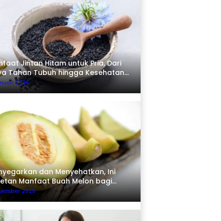
faat Jintan Hitam untuk Pria, Dari
ya Tahan Tubuh hingga Kesehatan
erma
nuari 2026
yegarkan dan Menyehatkan, Ini
etan Manfaat Buah Melon bagi
buh
ovember 2025