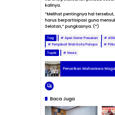
kalinya.
“Melihat pentingnya hal tersebut
harus berpartisipasi guna mensuk
Selatan,” pungkasnya. (*)
Tag:
Apel Gelar Pasukan
ASN
Penjabat Wali Kota Palopo
Pilk
Topik:
News
Penarikan Mahasiswa Magan
Baca Juga