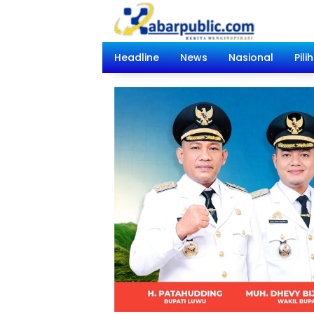
Langsung
ke
konten
Headline
News
Nasional
Pili