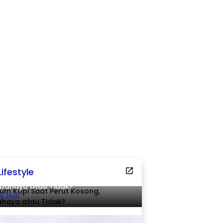
Lifestyle
um Kopi Saat Perut Kosong,
bahaya atau Tidak?
uli 2026