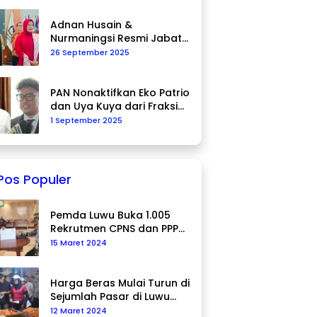
Adnan Husain &
Nurmaningsi Resmi Jabat
Komisioner KPU Palopo
26 September 2025
PAN Nonaktifkan Eko Patrio
dan Uya Kuya dari Fraksi
DPR RI
1 September 2025
Pos Populer
Pemda Luwu Buka 1.005
Rekrutmen CPNS dan PPPK
Tahun 2024
15 Maret 2024
Harga Beras Mulai Turun di
Sejumlah Pasar di Luwu
Utara
12 Maret 2024