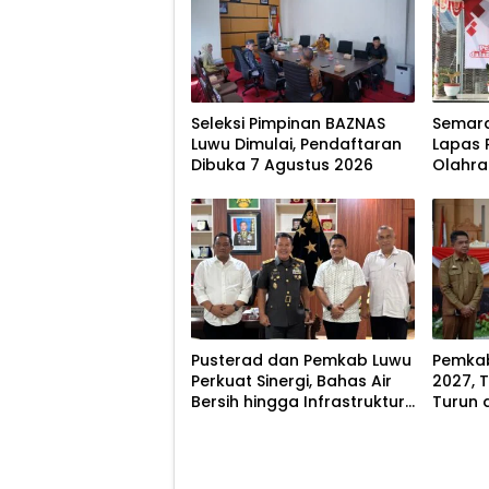
Seleksi Pimpinan BAZNAS
Semara
Luwu Dimulai, Pendaftaran
Lapas 
Dibuka 7 Agustus 2026
Olahr
Tradis
Pusterad dan Pemkab Luwu
Pemkab
Perkuat Sinergi, Bahas Air
2027, 
Bersih hingga Infrastruktur
Turun 
Pascabencana
8,07 P