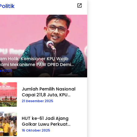
Politik
am Holik: Komisioner KPU Wajib
hami Mekanisme PAW DPRD Demi
pastian Hukum
uli 2026
Jumlah Pemilih Nasional
Capai 211,8 Juta, KPU
Tegaskan Komitmen
21 Desember 2025
Akurasi Data
Berkelanjutan
HUT ke-61 Jadi Ajang
Golkar Luwu Perkuat
Kepedulian Sosial
16 Oktober 2025