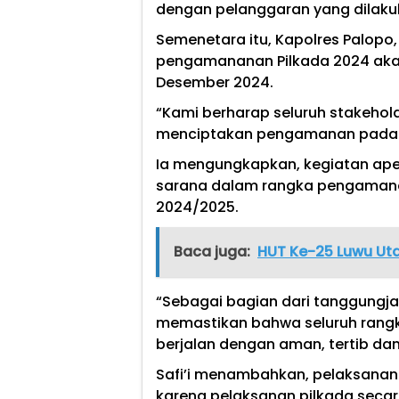
dengan pelanggaran yang dilaku
Semenetara itu, Kapolres Palopo, 
pengamananan Pilkada 2024 akan
Desember 2024.
“Kami berharap seluruh stakehold
menciptakan pengamanan pada se
Ia mengungkapkan, kegiatan ape
sarana dalam rangka pengamana
2024/2025.
Baca juga:
HUT Ke-25 Luwu Utar
“Sebagai bagian dari tanggungj
memastikan bahwa seluruh rangk
berjalan dengan aman, tertib dan 
Safi’i menambahkan, pelaksanan
karena pelaksanan pilkada seca