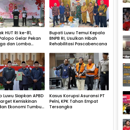
k HUT RI ke-81,
Bupati Luwu Temui Kepala
Palopo Gelar Pekan
BNPB RI, Usulkan Hibah
aga dan Lomba
Rehabilitasi Pascabencana
ional
 Luwu Siapkan APBD
Kasus Korupsi Asuransi PT
Target Kemiskinan
Pelni, KPK Tahan Empat
dan Ekonomi Tumbuh
Tersangka
ersen