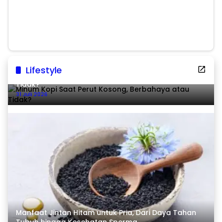
Ekonomi Tumbuh 8,07
di Polda Sulsel
Persen
Lifestyle
Minum Kopi Saat Perut Kosong, Berbahaya atau
Tidak?
31 Juli 2026
Manfaat Jintan Hitam untuk Pria, Dari Daya Tahan
Tubuh hingga Kesehatan Sperma