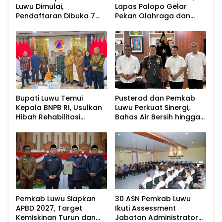
Luwu Dimulai,
Lapas Palopo Gelar
Pendaftaran Dibuka 7
Pekan Olahraga dan
Agustus 2026
Lomba Tradisional
Bupati Luwu Temui
Pusterad dan Pemkab
Kepala BNPB RI, Usulkan
Luwu Perkuat Sinergi,
Hibah Rehabilitasi
Bahas Air Bersih hingga
Pascabencana
Infrastruktur
Pascabencana
Pemkab Luwu Siapkan
30 ASN Pemkab Luwu
APBD 2027, Target
Ikuti Assessment
Kemiskinan Turun dan
Jabatan Administrator