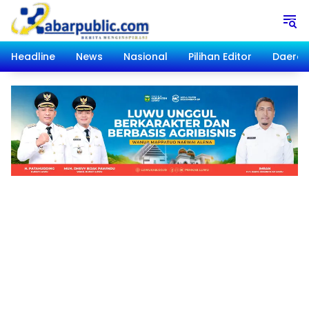
Langsung
ke
konten
Headline
News
Nasional
Pilihan Editor
Daera