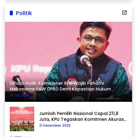
Politik
Idham Holik: Komisioner KPU Wajib Pahami
Mekanisme PAW DPRD Demi Kepastian Hukum
31 Juli 2026
Jumlah Pemilih Nasional Capai 211,8
Juta, KPU Tegaskan Komitmen Akurasi
Data Berkelanjutan
21 Desember 2025