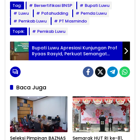
Tag:
Bersertifikasi BNSP
Bupati Luwu
Luwu
Patahudding
Pemda Luwu
Pemkab Luwu
PT Masmindo
Topik:
Pemkab Luwu
Bupati Luwu Apresiasi Kunjungan Prof
Ryaas Rasyid, Perkuat Semangat
Reformasi Birokrasi
Baca Juga
Seleksi Pimpinan BAZNAS
Semarak HUT RI ke-81,