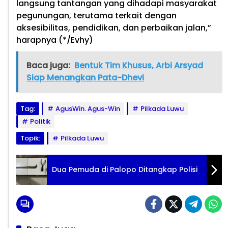
langsung tantangan yang dihadapi masyarakat
pegunungan, terutama terkait dengan
aksesibilitas, pendidikan, dan perbaikan jalan,”
harapnya
(*/Evhy)
Baca juga:
Bentuk Tim Khusus, Arbi Arsyad
Siap Menangkan Pata-Dhevi
Tag:
AgusWin. Agus-Win
Pilkada Luwu
Politik
Topik:
Pilkada Luwu
Dua Pemuda di Palopo Ditangkap Polisi