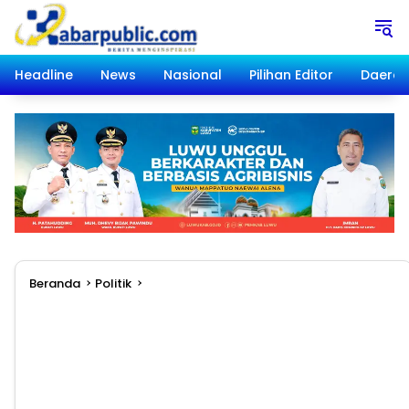
Langsung
ke
konten
Headline
News
Nasional
Pilihan Editor
Daera
Beranda
Politik