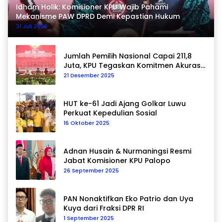
Idham Holik: Komisioner KPU Wajib Pahami
Mekanisme PAW DPRD Demi Kepastian Hukum
31 Juli 2026
Jumlah Pemilih Nasional Capai 211,8
Juta, KPU Tegaskan Komitmen Akurasi
Data Berkelanjutan
21 Desember 2025
HUT ke-61 Jadi Ajang Golkar Luwu
Perkuat Kepedulian Sosial
16 Oktober 2025
Adnan Husain & Nurmaningsi Resmi
Jabat Komisioner KPU Palopo
26 September 2025
PAN Nonaktifkan Eko Patrio dan Uya
Kuya dari Fraksi DPR RI
1 September 2025