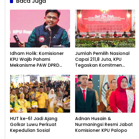
Baca Juga
Idham Holik: Komisioner
Jumlah Pemilih Nasional
KPU Wajib Pahami
Capai 211,8 Juta, KPU
Mekanisme PAW DPRD
Tegaskan Komitmen
Demi Kepastian Hukum
Akurasi Data
Berkelanjutan
HUT ke-61 Jadi Ajang
Adnan Husain &
Golkar Luwu Perkuat
Nurmaningsi Resmi Jabat
Kepedulian Sosial
Komisioner KPU Palopo