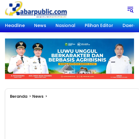
Langsung
ke
konten
Headline
News
Nasional
Pilihan Editor
Daera
Beranda
News