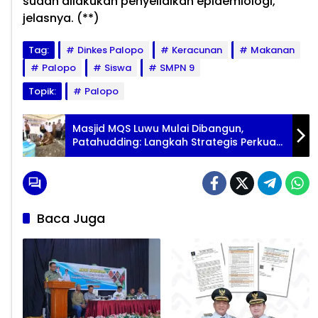
sudah dilakukan penyelidikan epidemiologi,”
jelasnya. (**)
Tag:
Dinkes Palopo
Keracunan
Makanan
Palopo
Siswa
SMPN 9
Topik:
Palopo
Masjid MQS Luwu Mulai Dibangun,
Patahudding: Langkah Strategis Perkuat
Pendidikan Keagamaan
Baca Juga