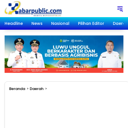
Langsung
ke
konten
Headline
News
Nasional
Pilihan Editor
Daera
Beranda
Daerah