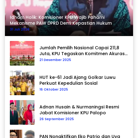
Idham Holik: Komisioner KPU Wajib Pahami
Mekanisme PAW DPRD Demi Kepastian Hukum
31 Juli 2026
Jumlah Pemilih Nasional Capai 211,8
Juta, KPU Tegaskan Komitmen Akurasi
Data Berkelanjutan
21 Desember 2025
HUT ke-61 Jadi Ajang Golkar Luwu
Perkuat Kepedulian Sosial
16 Oktober 2025
Adnan Husain & Nurmaningsi Resmi
Jabat Komisioner KPU Palopo
26 September 2025
PAN Nonaktifkan Eko Patrio dan Uya