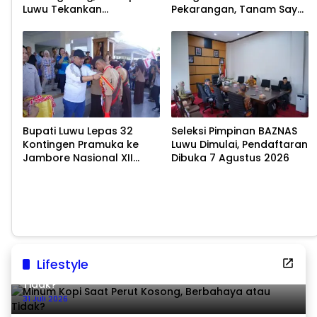
Luwu Tekankan
Pekarangan, Tanam Sayur
Pelestarian Budaya
untuk Cegah Stunting
Bupati Luwu Lepas 32
Seleksi Pimpinan BAZNAS
Kontingen Pramuka ke
Luwu Dimulai, Pendaftaran
Jambore Nasional XII
Dibuka 7 Agustus 2026
2026
Lifestyle
Minum Kopi Saat Perut Kosong, Berbahaya atau
Tidak?
31 Juli 2026