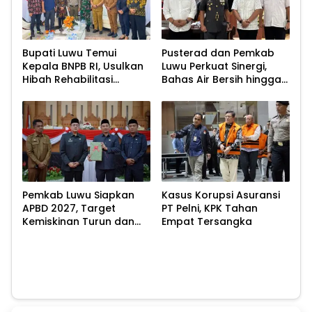
Bupati Luwu Temui
Pusterad dan Pemkab
Kepala BNPB RI, Usulkan
Luwu Perkuat Sinergi,
Hibah Rehabilitasi
Bahas Air Bersih hingga
Pascabencana
Infrastruktur
Pascabencana
Pemkab Luwu Siapkan
Kasus Korupsi Asuransi
APBD 2027, Target
PT Pelni, KPK Tahan
Kemiskinan Turun dan
Empat Tersangka
Ekonomi Tumbuh 8,07
Persen