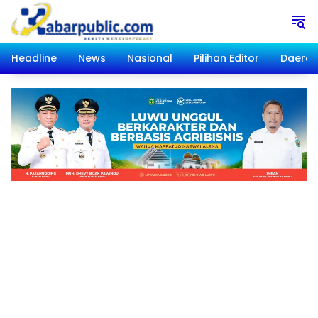
Langsung
ke
konten
Headline
News
Nasional
Pilihan Editor
Daera