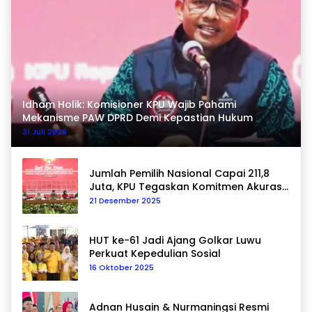
Idham Holik: Komisioner KPU Wajib Pahami
Mekanisme PAW DPRD Demi Kepastian Hukum
31 Juli 2026
Jumlah Pemilih Nasional Capai 211,8
Juta, KPU Tegaskan Komitmen Akurasi
Data Berkelanjutan
21 Desember 2025
HUT ke-61 Jadi Ajang Golkar Luwu
Perkuat Kepedulian Sosial
16 Oktober 2025
Adnan Husain & Nurmaningsi Resmi