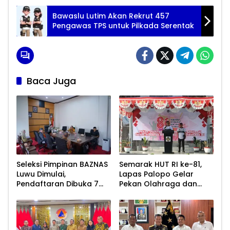
Bawaslu Lutim Akan Rekrut 457
Pengawas TPS untuk Pilkada Serentak
Baca Juga
Seleksi Pimpinan BAZNAS
Semarak HUT RI ke-81,
Luwu Dimulai,
Lapas Palopo Gelar
Pendaftaran Dibuka 7
Pekan Olahraga dan
Agustus 2026
Lomba Tradisional