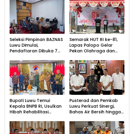
Seleksi Pimpinan BAZNAS
Semarak HUT RI ke-81,
Luwu Dimulai,
Lapas Palopo Gelar
Pendaftaran Dibuka 7
Pekan Olahraga dan
Agustus 2026
Lomba Tradisional
Bupati Luwu Temui
Pusterad dan Pemkab
Kepala BNPB RI, Usulkan
Luwu Perkuat Sinergi,
Hibah Rehabilitasi
Bahas Air Bersih hingga
Pascabencana
Infrastruktur
Pascabencana