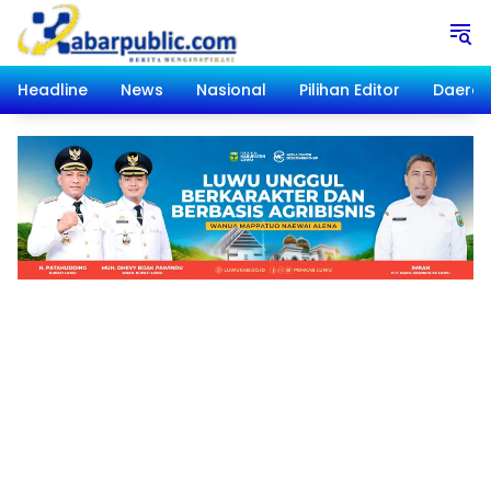
Langsung
ke
konten
Headline
News
Nasional
Pilihan Editor
Daera