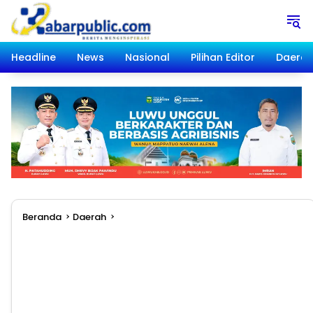
Langsung
ke
konten
Headline
News
Nasional
Pilihan Editor
Daera
Beranda
Daerah