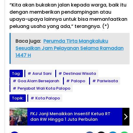
“Kita akan bukakan jalan kepada warga, baik itu
dengan memberikan pendampingan atau
upaya-upaya lainnya untuk bisa memanfaatkan
peluang usaha yang ada,” terangnya. (*)
Baca juga:
Perumda Tirta Mangkaluku
Sesuaikan Jam Pelayanan Selama Ramadan
1447 H
Tag:
Asrul Sani
Destinasi Wisata
Goa Alam Bersejarah
Palopo
Pariwisata
Penjabat Wali Kota Palopo
Topik:
Kota Palopo
FKJ Janji Menaikkan Insentif Ketua RT
dan RW Hingga 1 Juta Perbulan