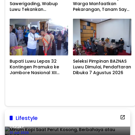
Sawerigading, Wabup
Warga Manfaatkan
Luwu Tekankan
Pekarangan, Tanam Sayur
Pelestarian Budaya
untuk Cegah Stunting
Bupati Luwu Lepas 32
Seleksi Pimpinan BAZNAS
Kontingen Pramuka ke
Luwu Dimulai, Pendaftaran
Jambore Nasional XII
Dibuka 7 Agustus 2026
2026
Lifestyle
Minum Kopi Saat Perut Kosong, Berbahaya atau
Tidak?
31 Juli 2026