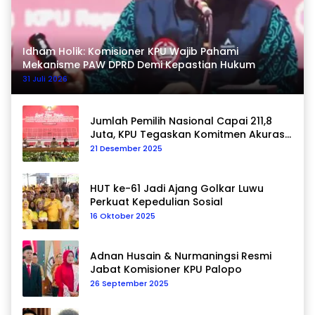
Idham Holik: Komisioner KPU Wajib Pahami
Mekanisme PAW DPRD Demi Kepastian Hukum
31 Juli 2026
Jumlah Pemilih Nasional Capai 211,8
Juta, KPU Tegaskan Komitmen Akurasi
Data Berkelanjutan
21 Desember 2025
HUT ke-61 Jadi Ajang Golkar Luwu
Perkuat Kepedulian Sosial
16 Oktober 2025
Adnan Husain & Nurmaningsi Resmi
Jabat Komisioner KPU Palopo
26 September 2025