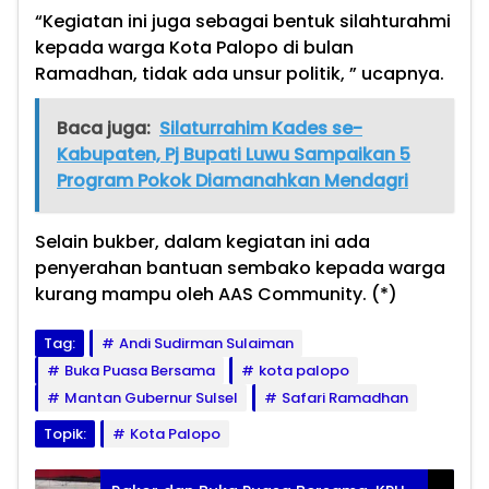
“Kegiatan ini juga sebagai bentuk silahturahmi
kepada warga Kota Palopo di bulan
Ramadhan, tidak ada unsur politik, ” ucapnya.
Baca juga:
Silaturrahim Kades se-
Kabupaten, Pj Bupati Luwu Sampaikan 5
Program Pokok Diamanahkan Mendagri
Selain bukber, dalam kegiatan ini ada
penyerahan bantuan sembako kepada warga
kurang mampu oleh AAS Community. (*)
Tag:
Andi Sudirman Sulaiman
Buka Puasa Bersama
kota palopo
Mantan Gubernur Sulsel
Safari Ramadhan
Topik:
Kota Palopo