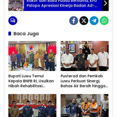
Rakor dan Buka Puasa Bersama, KPU
Palopo Apresiasi Kinerja Badan Ad-
hoc Sukseskan Pemilu 2024
Baca Juga
Bupati Luwu Temui
Pusterad dan Pemkab
Kepala BNPB RI, Usulkan
Luwu Perkuat Sinergi,
Hibah Rehabilitasi
Bahas Air Bersih hingga
Pascabencana
Infrastruktur
Pascabencana