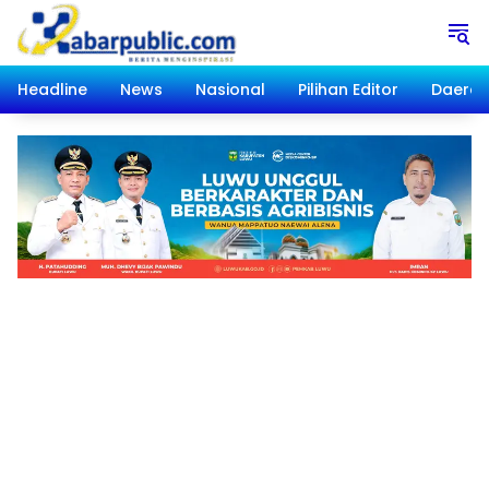
Langsung
ke
konten
Headline
News
Nasional
Pilihan Editor
Daera