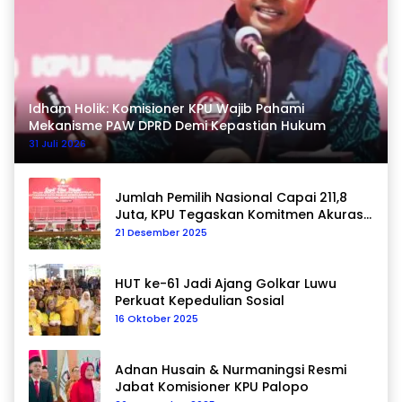
Idham Holik: Komisioner KPU Wajib Pahami
Mekanisme PAW DPRD Demi Kepastian Hukum
31 Juli 2026
Jumlah Pemilih Nasional Capai 211,8
Juta, KPU Tegaskan Komitmen Akurasi
Data Berkelanjutan
21 Desember 2025
HUT ke-61 Jadi Ajang Golkar Luwu
Perkuat Kepedulian Sosial
16 Oktober 2025
Adnan Husain & Nurmaningsi Resmi
Jabat Komisioner KPU Palopo