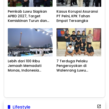
Pemkab Luwu Siapkan
Kasus Korupsi Asuransi
APBD 2027, Target
PT Pelni, KPK Tahan
Kemiskinan Turun dan
Empat Tersangka
Ekonomi Tumbuh 8,07
Persen
Lebih dari 100 Ribu
7 Terduga Pelaku
Jemaah Memadati
Pengeroyokan di
Monas, Indonesia
Walenrang Luwu
Bersatu dalam Zikir dan
Diamankan Polisi
Doa Kebangsaan
Lifestyle