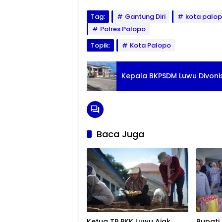
Tag:
Gantung Diri
kota palo
Polres Palopo
Topik:
Kota Palopo
Kepala BKPSDM Luwu Divonis
Baca Juga
Ketua TP PKK Luwu Ajak
Bupati