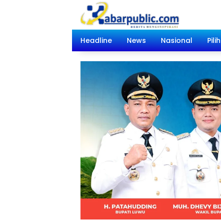
Langsung
ke
konten
Headline
News
Nasional
Pili