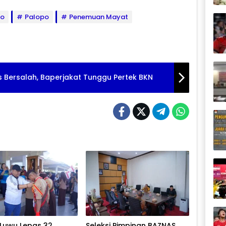
po
Palopo
Penemuan Mayat
 Bersalah, Baperjakat Tunggu Pertek BKN
 Luwu Lepas 32
Seleksi Pimpinan BAZNAS