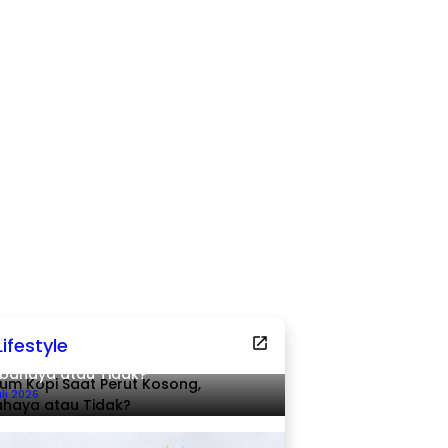
Lifestyle
um Kopi Saat Perut Kosong,
bahaya atau Tidak?
uli 2026