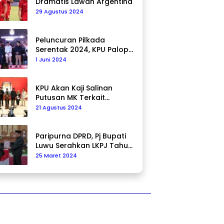
Dramatis Lawan Argentina
29 Agustus 2024
Peluncuran Pilkada
Serentak 2024, KPU Palopo
Ajak Masyarakat Ciptakan
1 Juni 2024
Pilkada Damai
KPU Akan Kaji Salinan
Putusan MK Terkait
Pencalonan Pilkada
21 Agustus 2024
Paripurna DPRD, Pj Bupati
Luwu Serahkan LKPJ Tahun
2023
25 Maret 2024