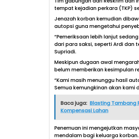
Tim gabungan dari Reskrim dan In
tempat kejadian perkara (TKP) 
Jenazah korban kemudian dibawa
autopsi guna mengetahui penyeb
“Pemeriksaan lebih lanjut sedan
dari para saksi, seperti Ardi dan
Supriadi.
Meskipun dugaan awal mengarah p
belum memberikan kesimpulan re
“Kami masih menunggu hasil aut
Semua kemungkinan akan kami da
Baca juga:
Blasting Tambang 
Kompensasi Lahan
Penemuan ini mengejutkan masya
mendalam bagi keluarga korban.