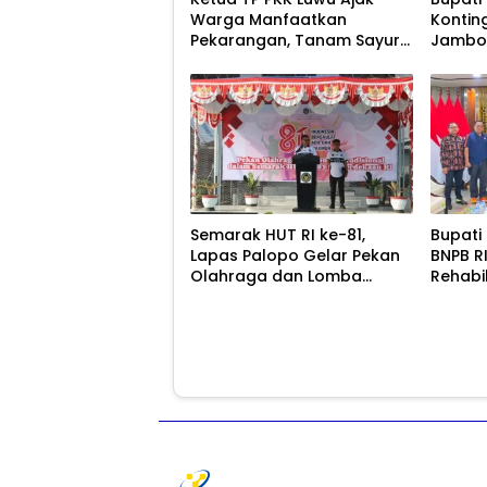
Warga Manfaatkan
Kontin
Pekarangan, Tanam Sayur
Jambor
untuk Cegah Stunting
Semarak HUT RI ke-81,
Bupati
Lapas Palopo Gelar Pekan
BNPB R
Olahraga dan Lomba
Rehabi
Tradisional