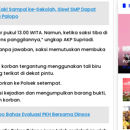
Kaki Sampai ke-Sekolah, Siswi SMP Dapat
a Palopo
pukul 13.00 WITA. Namun, ketika saksi tiba di
ns panggilannya,” ungkap AKP Supriadi.
 tanpa jawaban, saksi memutuskan membuka
Idh
Pa
 korban tergantung menggunakan tali biru
Ke
31 J
terikat di dekat pintu.
orkan ke Polsek setempat.
si kejadian dan mengumpulkan barang bukti,
n korban.
po Bahas Evaluasi PKH Bersama Dinsos