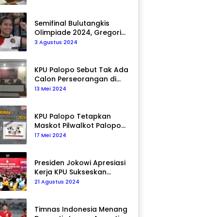
Semifinal Bulutangkis
Olimpiade 2024, Gregoria
Mariska Tunjung Akan
3 Agustus 2024
Hadapi Pemain Asal Korea
Selatan
KPU Palopo Sebut Tak Ada
Calon Perseorangan di
Pilkada 2024
13 Mei 2024
KPU Palopo Tetapkan
Maskot Pilwalkot Palopo
2024, Berikut Maknanya!
17 Mei 2024
Presiden Jokowi Apresiasi
Kerja KPU Sukseskan
Pemilu 2024
21 Agustus 2024
Timnas Indonesia Menang