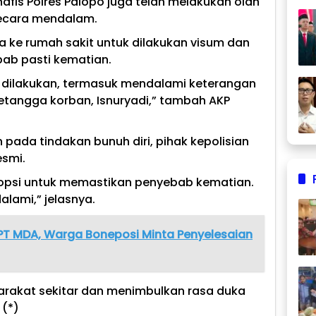
afis Polres Palopo juga telah melakukan olah
secara mendalam.
 ke rumah sakit untuk dilakukan visum dan
ab pasti kematian.
g dilakukan, termasuk mendalami keterangan
 tetangga korban, Isnuryadi,” tambah AKP
ada tindakan bunuh diri, pihak kepolisian
smi.
opsi untuk memastikan penyebab kematian.
lami,” jelasnya.
PT MDA, Warga Boneposi Minta Penyelesaian
rakat sekitar dan menimbulkan rasa duka
 (*)