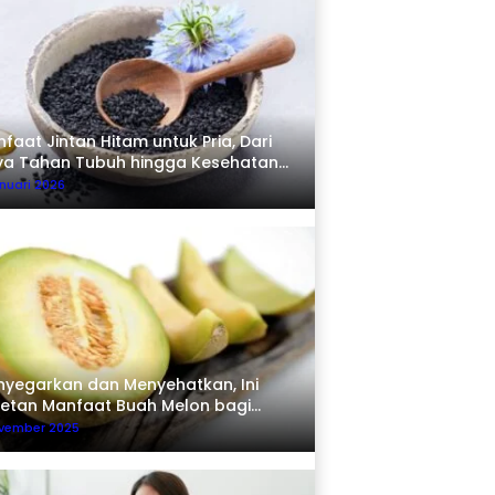
faat Jintan Hitam untuk Pria, Dari
ya Tahan Tubuh hingga Kesehatan
erma
nuari 2026
yegarkan dan Menyehatkan, Ini
etan Manfaat Buah Melon bagi
buh
ovember 2025