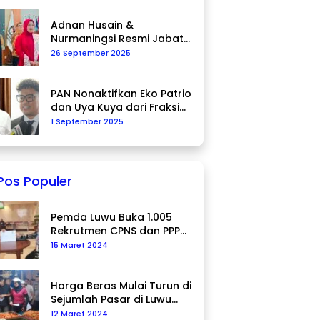
Adnan Husain &
Nurmaningsi Resmi Jabat
Komisioner KPU Palopo
26 September 2025
PAN Nonaktifkan Eko Patrio
dan Uya Kuya dari Fraksi
DPR RI
1 September 2025
Pos Populer
Pemda Luwu Buka 1.005
Rekrutmen CPNS dan PPPK
Tahun 2024
15 Maret 2024
Harga Beras Mulai Turun di
Sejumlah Pasar di Luwu
Utara
12 Maret 2024