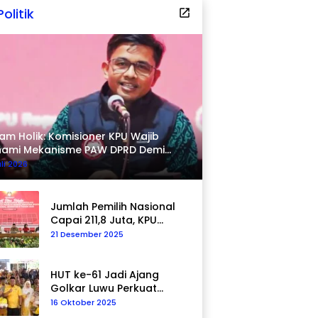
Politik
am Holik: Komisioner KPU Wajib
hami Mekanisme PAW DPRD Demi
pastian Hukum
uli 2026
Jumlah Pemilih Nasional
Capai 211,8 Juta, KPU
Tegaskan Komitmen
21 Desember 2025
Akurasi Data
Berkelanjutan
HUT ke-61 Jadi Ajang
Golkar Luwu Perkuat
Kepedulian Sosial
16 Oktober 2025