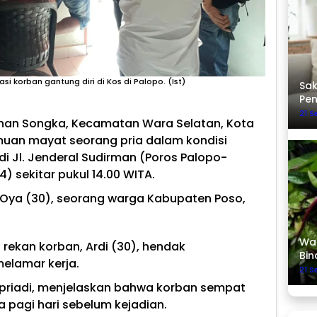
si korban gantung diri di Kos di Palopo. (Ist)
Sak
Pe
21 
han Songka, Kecamatan Wara Selatan, Kota
muan mayat seorang pria dalam kondisi
i Jl. Jenderal Sudirman (Poros Palopo-
) sekitar pukul 14.00 WITA.
 Oya (30), seorang warga Kabupaten Poso,
Was
rekan korban, Ardi (30), hendak
Bin
elamar kerja.
21 
upriadi, menjelaskan bahwa korban sempat
 pagi hari sebelum kejadian.