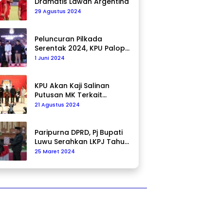
Dramatis Lawan Argentina
29 Agustus 2024
Peluncuran Pilkada
Serentak 2024, KPU Palopo
Ajak Masyarakat Ciptakan
1 Juni 2024
Pilkada Damai
KPU Akan Kaji Salinan
Putusan MK Terkait
Pencalonan Pilkada
21 Agustus 2024
Paripurna DPRD, Pj Bupati
Luwu Serahkan LKPJ Tahun
2023
25 Maret 2024