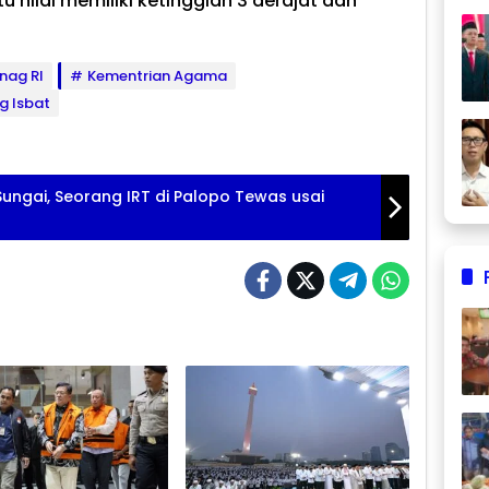
 hilal memiliki ketinggian 3 derajat dan
nag RI
Kementrian Agama
g Isbat
ngai, Seorang IRT di Palopo Tewas usai