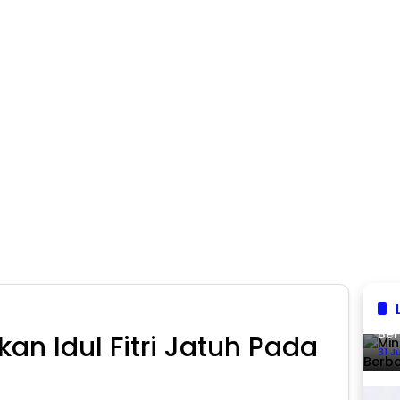
Min
Ber
an Idul Fitri Jatuh Pada
31 J