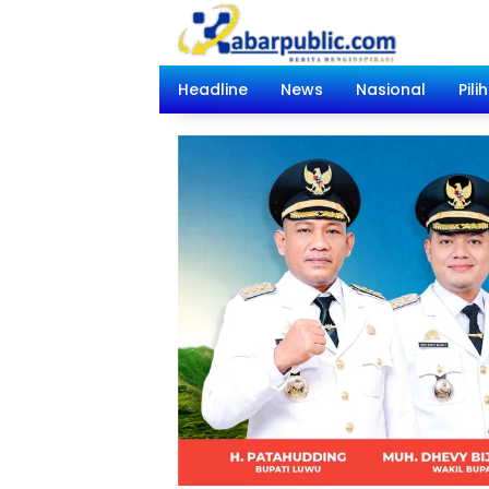
Langsung
ke
konten
Headline
News
Nasional
Pili