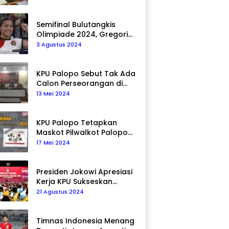
Semifinal Bulutangkis
Olimpiade 2024, Gregoria
Mariska Tunjung Akan
3 Agustus 2024
Hadapi Pemain Asal Korea
Selatan
KPU Palopo Sebut Tak Ada
Calon Perseorangan di
Pilkada 2024
13 Mei 2024
KPU Palopo Tetapkan
Maskot Pilwalkot Palopo
2024, Berikut Maknanya!
17 Mei 2024
Presiden Jokowi Apresiasi
Kerja KPU Sukseskan
Pemilu 2024
21 Agustus 2024
Timnas Indonesia Menang