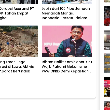
Korupsi Asuransi PT
Lebih dari 100 Ribu Jemaah
 KPK Tahan Empat
Memadati Monas,
ngka
Indonesia Bersatu dalam
Zikir dan Doa Kebangsaan
g Emas Ilegal
Idham Holik: Komisioner KPU
asi di Luwu, Aktivis
Wajib Pahami Mekanisme
Aparat Bertindak
PAW DPRD Demi Kepastian
Hukum