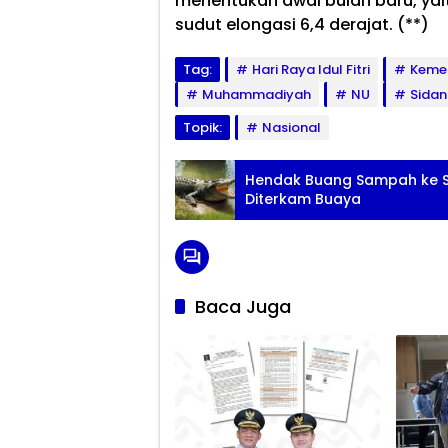
menentukan awal bulan baru, yaitu
sudut elongasi 6,4 derajat. (**)
Tag:
Hari Raya Idul Fitri
Keme
Muhammadiyah
NU
Sidan
Topik:
Nasional
Hendak Buang Sampah ke Su
Diterkam Buaya
Baca Juga