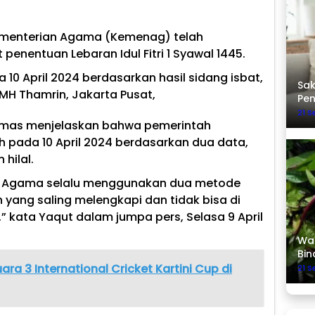
menterian Agama (Kemenag) telah
enentuan Lebaran Idul Fitri 1 Syawal 1445.
da 10 April 2024 berdasarkan hasil sidang isbat,
Sak
MH Thamrin, Jakarta Pusat,
Pe
21 
umas menjelaskan bahwa pemerintah
h pada 10 April 2024 berdasarkan dua data,
hilal.
an Agama selalu menggunakan dua metode
yang saling melengkapi dan tidak bisa di
” kata Yaqut dalam jumpa pers, Selasa 9 April
Was
Bin
uara 3 International Cricket Kartini Cup di
21 