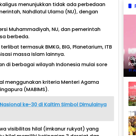
sekaligus menunjukkan tidak ada perbedaan
erintah, Nahdlatul Ulama (NU), dengan
versi Muhammadiyah, NU, dan pemerintah
asa berbeda.
rlibat termasuk BMKG, BIG, Planetarium, ITB
isasi massa Islam lainnya.
Idh
n di berbagai wilayah Indonesia mulai sore
Pa
Ke
31 J
wal menggunakan kriteria Menteri Agama
 Singapura (MABIMS).
asional ke-30 di Kaltim Simbol Dimulainya
 visibilitas hilal (imkanur rukyat) yang