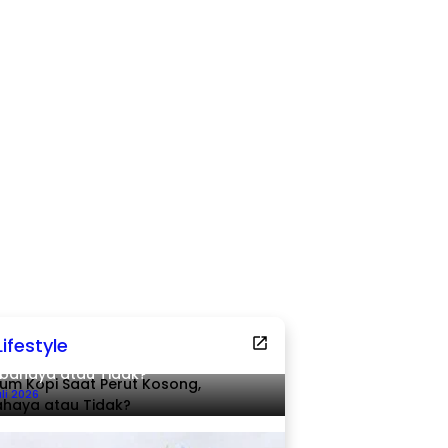
Lifestyle
um Kopi Saat Perut Kosong,
bahaya atau Tidak?
uli 2026