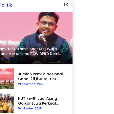
Politik
am Holik: Komisioner KPU Wajib
hami Mekanisme PAW DPRD Demi
pastian Hukum
uli 2026
Jumlah Pemilih Nasional
Capai 211,8 Juta, KPU
Tegaskan Komitmen
21 Desember 2025
Akurasi Data
Berkelanjutan
HUT ke-61 Jadi Ajang
Golkar Luwu Perkuat
Kepedulian Sosial
16 Oktober 2025