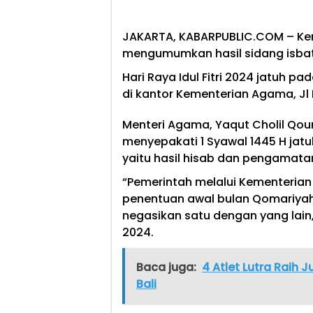
JAKARTA, KABARPUBLIC.COM
– Ke
mengumumkan hasil sidang isbat p
Hari Raya Idul Fitri 2024 jatuh pa
di kantor Kementerian Agama, Jl 
Menteri Agama, Yaqut Cholil Qo
menyepakati 1 Syawal 1445 H jatu
yaitu hasil hisab dan pengamatan 
“Pemerintah melalui Kementeri
penentuan awal bulan Qomariyah 
negasikan satu dengan yang lain,
2024.
Baca juga:
4 Atlet Lutra Raih J
Bali