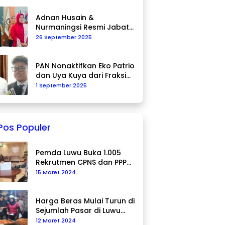
Adnan Husain &
Nurmaningsi Resmi Jabat
Komisioner KPU Palopo
26 September 2025
PAN Nonaktifkan Eko Patrio
dan Uya Kuya dari Fraksi
DPR RI
1 September 2025
Pos Populer
Pemda Luwu Buka 1.005
Rekrutmen CPNS dan PPPK
Tahun 2024
15 Maret 2024
Harga Beras Mulai Turun di
Sejumlah Pasar di Luwu
Utara
12 Maret 2024