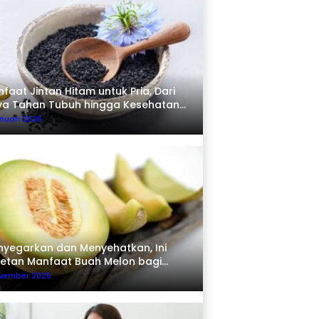
faat Jintan Hitam untuk Pria, Dari
ya Tahan Tubuh hingga Kesehatan
erma
nuari 2026
yegarkan dan Menyehatkan, Ini
etan Manfaat Buah Melon bagi
buh
ovember 2025