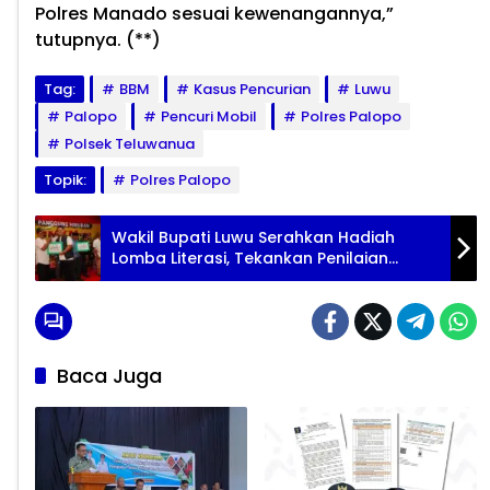
Polres Manado sesuai kewenangannya,”
tutupnya. (**)
Tag:
BBM
Kasus Pencurian
Luwu
Palopo
Pencuri Mobil
Polres Palopo
Polsek Teluwanua
Topik:
Polres Palopo
Wakil Bupati Luwu Serahkan Hadiah
Lomba Literasi, Tekankan Penilaian
Objektif
Baca Juga