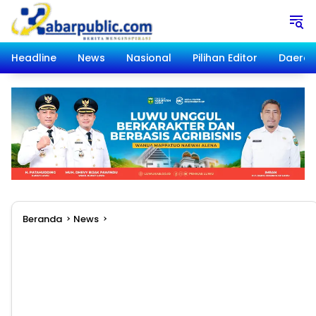
Langsung
ke
konten
Headline
News
Nasional
Pilihan Editor
Daera
Beranda
News