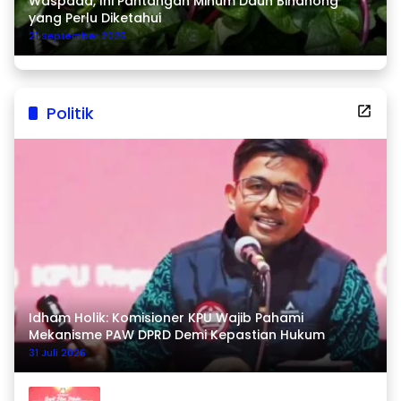
Waspada, Ini Pantangan Minum Daun Binahong
yang Perlu Diketahui
21 September 2025
Politik
Idham Holik: Komisioner KPU Wajib Pahami
Mekanisme PAW DPRD Demi Kepastian Hukum
31 Juli 2026