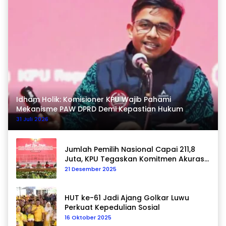
Idham Holik: Komisioner KPU Wajib Pahami
Mekanisme PAW DPRD Demi Kepastian Hukum
31 Juli 2026
Jumlah Pemilih Nasional Capai 211,8
Juta, KPU Tegaskan Komitmen Akurasi
Data Berkelanjutan
21 Desember 2025
HUT ke-61 Jadi Ajang Golkar Luwu
Perkuat Kepedulian Sosial
16 Oktober 2025