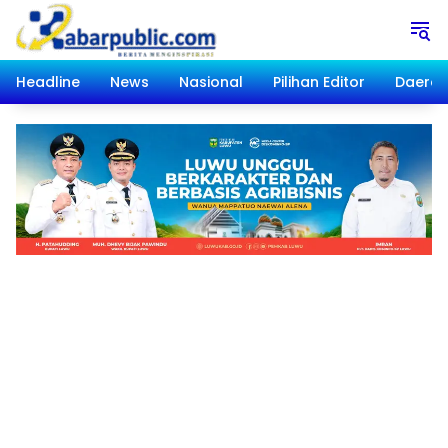
Langsung
ke
konten
Headline
News
Nasional
Pilihan Editor
Daera