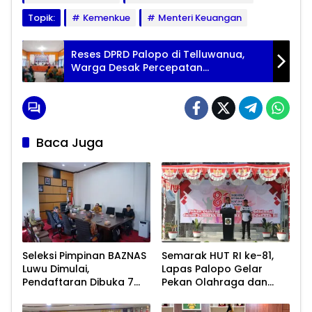
Topik:
Kemenkue
Menteri Keuangan
Reses DPRD Palopo di Telluwanua,
Warga Desak Percepatan
Pembangunan Infrastruktur
Baca Juga
Seleksi Pimpinan BAZNAS
Semarak HUT RI ke-81,
Luwu Dimulai,
Lapas Palopo Gelar
Pendaftaran Dibuka 7
Pekan Olahraga dan
Agustus 2026
Lomba Tradisional