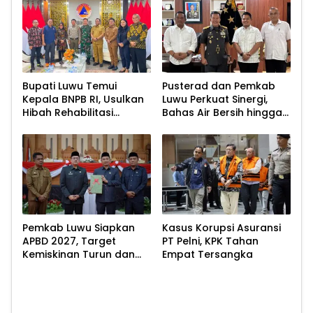
Bupati Luwu Temui
Pusterad dan Pemkab
Kepala BNPB RI, Usulkan
Luwu Perkuat Sinergi,
Hibah Rehabilitasi
Bahas Air Bersih hingga
Pascabencana
Infrastruktur
Pascabencana
Pemkab Luwu Siapkan
Kasus Korupsi Asuransi
APBD 2027, Target
PT Pelni, KPK Tahan
Kemiskinan Turun dan
Empat Tersangka
Ekonomi Tumbuh 8,07
Persen