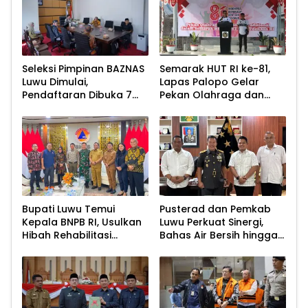
Seleksi Pimpinan BAZNAS
Semarak HUT RI ke-81,
Luwu Dimulai,
Lapas Palopo Gelar
Pendaftaran Dibuka 7
Pekan Olahraga dan
Agustus 2026
Lomba Tradisional
Bupati Luwu Temui
Pusterad dan Pemkab
Kepala BNPB RI, Usulkan
Luwu Perkuat Sinergi,
Hibah Rehabilitasi
Bahas Air Bersih hingga
Pascabencana
Infrastruktur
Pascabencana