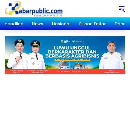
Langsung
ke
konten
Headline
News
Nasional
Pilihan Editor
Daera