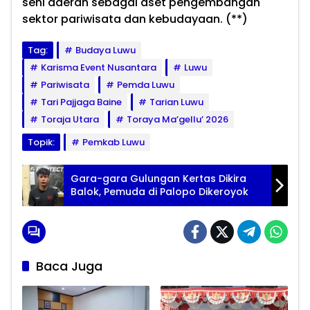
seni daerah sebagai aset pengembangan
sektor pariwisata dan kebudayaan. (**)
Tag:
Budaya Luwu
Karisma Event Nusantara
Luwu
Pariwisata
Pemda Luwu
Tari Pajjaga Baine
Tarian Luwu
Toraja Utara
Toraya Ma’gellu’ 2026
Topik:
Pemkab Luwu
Gara-gara Gulungan Kertas Dikira
Balok, Pemuda di Palopo Dikeroyok
Baca Juga