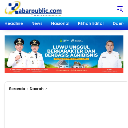
Langsung
ke
konten
Headline
News
Nasional
Pilihan Editor
Daera
Beranda
Daerah