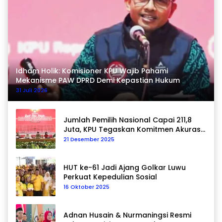
Idham Holik: Komisioner KPU Wajib Pahami
Mekanisme PAW DPRD Demi Kepastian Hukum
31 Juli 2026
Jumlah Pemilih Nasional Capai 211,8
Juta, KPU Tegaskan Komitmen Akurasi
Data Berkelanjutan
21 Desember 2025
HUT ke-61 Jadi Ajang Golkar Luwu
Perkuat Kepedulian Sosial
16 Oktober 2025
Adnan Husain & Nurmaningsi Resmi