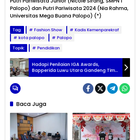
Putri Pariwisata Junior (Nicole Sirang, SMPN 1
Palopo) dan Putri Pariwisata 2024 (Nia Rahma,
Universitas Mega Buana Palopo) (*)
Tag:
Fashion Show
Kadis Kemenparekraf
kota palopo
Palopo
Topik:
Pendidikan
Hadapi Penilaian IGA Awards,
Bapperida Luwu Utara Gandeng Tim
Pelaksana Warkop Indah
Baca Juga