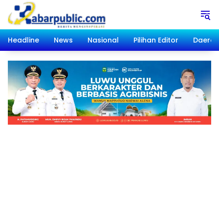
Langsung
ke
konten
Headline
News
Nasional
Pilihan Editor
Daera