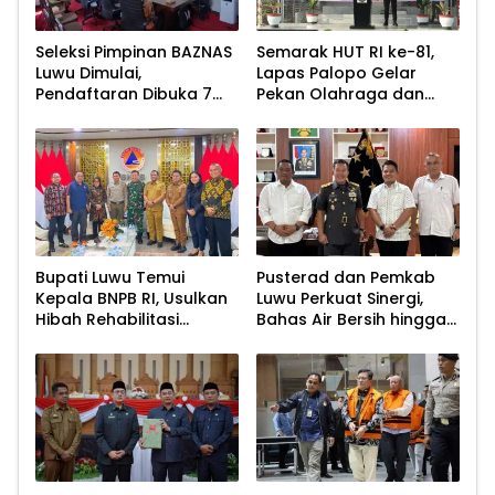
Seleksi Pimpinan BAZNAS
Semarak HUT RI ke-81,
Luwu Dimulai,
Lapas Palopo Gelar
Pendaftaran Dibuka 7
Pekan Olahraga dan
Agustus 2026
Lomba Tradisional
Bupati Luwu Temui
Pusterad dan Pemkab
Kepala BNPB RI, Usulkan
Luwu Perkuat Sinergi,
Hibah Rehabilitasi
Bahas Air Bersih hingga
Pascabencana
Infrastruktur
Pascabencana