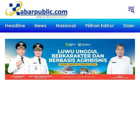
Langsung
ke
konten
Headline
News
Nasional
Pilihan Editor
Daera