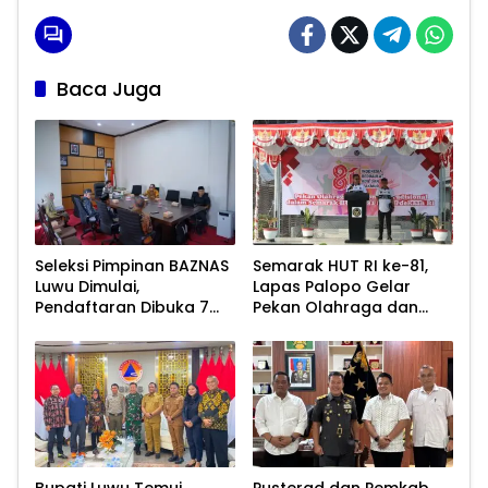
Baca Juga
Seleksi Pimpinan BAZNAS
Semarak HUT RI ke-81,
Luwu Dimulai,
Lapas Palopo Gelar
Pendaftaran Dibuka 7
Pekan Olahraga dan
Agustus 2026
Lomba Tradisional
Bupati Luwu Temui
Pusterad dan Pemkab