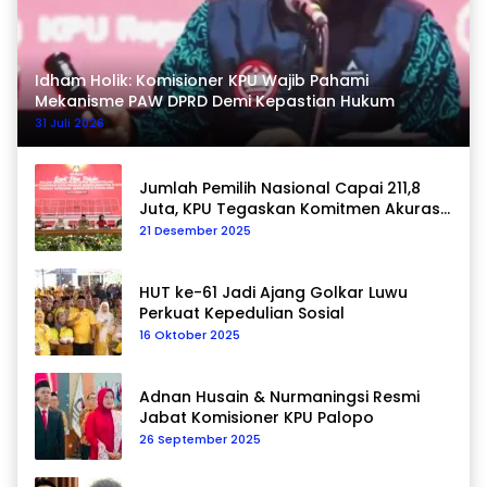
Idham Holik: Komisioner KPU Wajib Pahami
Mekanisme PAW DPRD Demi Kepastian Hukum
31 Juli 2026
Jumlah Pemilih Nasional Capai 211,8
Juta, KPU Tegaskan Komitmen Akurasi
Data Berkelanjutan
21 Desember 2025
HUT ke-61 Jadi Ajang Golkar Luwu
Perkuat Kepedulian Sosial
16 Oktober 2025
Adnan Husain & Nurmaningsi Resmi
Jabat Komisioner KPU Palopo
26 September 2025