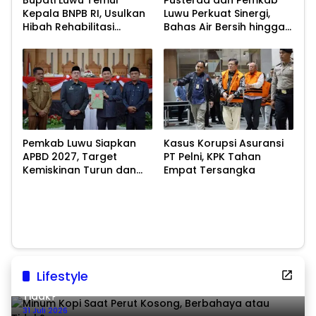
Kepala BNPB RI, Usulkan
Luwu Perkuat Sinergi,
Hibah Rehabilitasi
Bahas Air Bersih hingga
Pascabencana
Infrastruktur
Pascabencana
Pemkab Luwu Siapkan
Kasus Korupsi Asuransi
APBD 2027, Target
PT Pelni, KPK Tahan
Kemiskinan Turun dan
Empat Tersangka
Ekonomi Tumbuh 8,07
Persen
Lifestyle
Minum Kopi Saat Perut Kosong, Berbahaya atau
Tidak?
31 Juli 2026