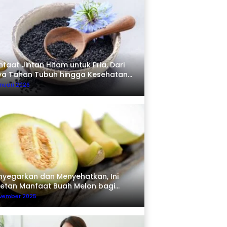
faat Jintan Hitam untuk Pria, Dari
ya Tahan Tubuh hingga Kesehatan
erma
nuari 2026
yegarkan dan Menyehatkan, Ini
etan Manfaat Buah Melon bagi
buh
ovember 2025