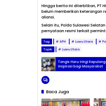
Hingga berita ini diterbitkan, P
belum memberikan keterangan re
aliansi.
Selain itu, Polda Sulawesi Sela
pernyataan resmi terkait permint
Tag:
APH
Luwu Utara
Po
Topik:
Luwu Utara
Tangis Haru Iringi Kepulan
Inspirasi bagi Masyarakat
Baca Juga