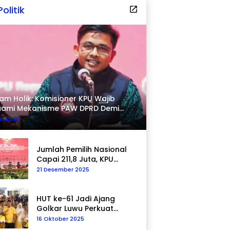
Politik
am Holik: Komisioner KPU Wajib
hami Mekanisme PAW DPRD Demi
pastian Hukum
uli 2026
Jumlah Pemilih Nasional
Capai 211,8 Juta, KPU
Tegaskan Komitmen
21 Desember 2025
Akurasi Data
Berkelanjutan
HUT ke-61 Jadi Ajang
Golkar Luwu Perkuat
Kepedulian Sosial
16 Oktober 2025