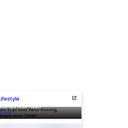
Lifestyle
um Kopi Saat Perut Kosong,
bahaya atau Tidak?
uli 2026