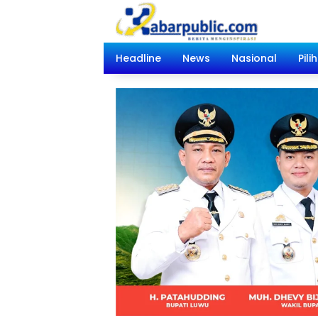
Langsung
ke
konten
Headline
News
Nasional
Pili