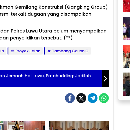
T Hikmah Gemilang Konstruksi (Gangking Group)
smi terkait dugaan yang disampaikan
tan dan Polres Luwu Utara belum menyampaikan
aan penyelidikan tersebut. (**)
lri
Proyek Jalan
Tambang Galian C
gan Jemaah Haji Luwu, Patahudding: Jadilah