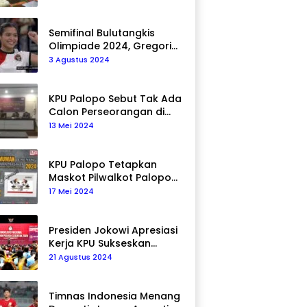
Semifinal Bulutangkis
Olimpiade 2024, Gregoria
Mariska Tunjung Akan
3 Agustus 2024
Hadapi Pemain Asal Korea
Selatan
KPU Palopo Sebut Tak Ada
Calon Perseorangan di
Pilkada 2024
13 Mei 2024
KPU Palopo Tetapkan
Maskot Pilwalkot Palopo
2024, Berikut Maknanya!
17 Mei 2024
Presiden Jokowi Apresiasi
Kerja KPU Sukseskan
Pemilu 2024
21 Agustus 2024
Timnas Indonesia Menang