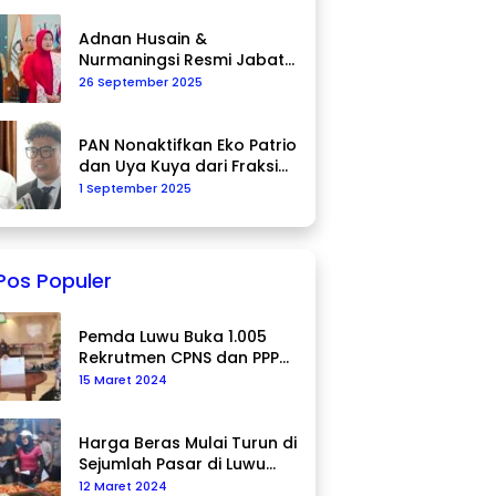
Adnan Husain &
Nurmaningsi Resmi Jabat
Komisioner KPU Palopo
26 September 2025
PAN Nonaktifkan Eko Patrio
dan Uya Kuya dari Fraksi
DPR RI
1 September 2025
Pos Populer
Pemda Luwu Buka 1.005
Rekrutmen CPNS dan PPPK
Tahun 2024
15 Maret 2024
Harga Beras Mulai Turun di
Sejumlah Pasar di Luwu
Utara
12 Maret 2024