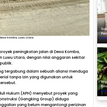
Sak
Pe
 desa Komba, Luwu Utara.
21 
royek peningkatan jalan di Desa Komba,
Luwu Utara, dengan nilai anggaran sekitar
publik.
ng tergabung dalam sebuah aliansi menduga
rial tanpa izin yang digunakan untuk
Was
ersebut.
Bin
21 
duli Hukum (APH) menyebut proyek yang
onstruksi (Gangking Group) diduga
nggalian yang belum mengantongi perizinan