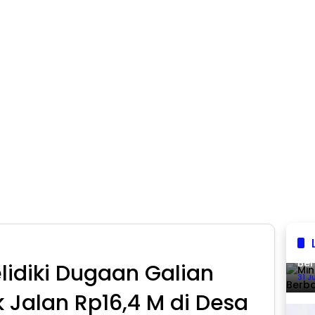
Min
Ber
elidiki Dugaan Galian
31 J
k Jalan Rp16,4 M di Desa