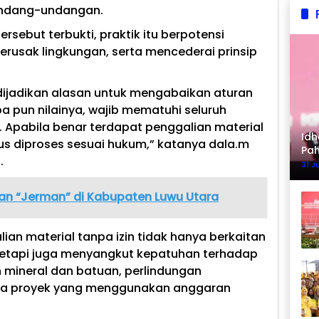
undang-undangan.
ersebut terbukti, praktik itu berpotensi
rusak lingkungan, serta mencederai prinsip
dijadikan alasan untuk mengabaikan aturan
a pun nilainya, wajib mematuhi seluruh
. Apabila benar terdapat penggalian material
Idh
rus diproses sesuai hukum,” katanya dala.m
Pa
.
Ke
31 J
an “Jerman” di Kabupaten Luwu Utara
ian material tanpa izin tidak hanya berkaitan
 tetapi juga menyangkut kepatuhan terhadap
 mineral dan batuan, perlindungan
lola proyek yang menggunakan anggaran