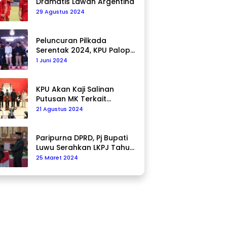
Dramatis Lawan Argentina
29 Agustus 2024
Peluncuran Pilkada
Serentak 2024, KPU Palopo
Ajak Masyarakat Ciptakan
1 Juni 2024
Pilkada Damai
KPU Akan Kaji Salinan
Putusan MK Terkait
Pencalonan Pilkada
21 Agustus 2024
Paripurna DPRD, Pj Bupati
Luwu Serahkan LKPJ Tahun
2023
25 Maret 2024