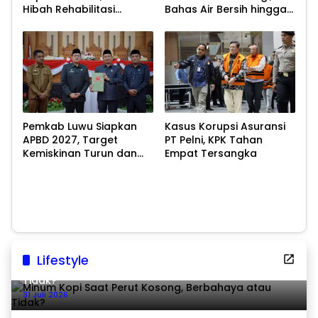
Hibah Rehabilitasi
Bahas Air Bersih hingga
Pascabencana
Infrastruktur
Pascabencana
Pemkab Luwu Siapkan
Kasus Korupsi Asuransi
APBD 2027, Target
PT Pelni, KPK Tahan
Kemiskinan Turun dan
Empat Tersangka
Ekonomi Tumbuh 8,07
Persen
Lifestyle
Minum Kopi Saat Perut Kosong, Berbahaya atau
Tidak?
31 Juli 2026