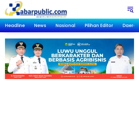
Langsung
ke
konten
Headline
News
Nasional
Pilihan Editor
Daera