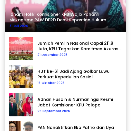
Idham Holik: Komisioner KPU Wajib Pahami
Mekanisme PAW DPRD Demi Kepastian Hukum
31 Juli 2026
Jumlah Pemilih Nasional Capai 211,8
Juta, KPU Tegaskan Komitmen Akurasi
Data Berkelanjutan
21 Desember 2025
HUT ke-61 Jadi Ajang Golkar Luwu
Perkuat Kepedulian Sosial
16 Oktober 2025
Adnan Husain & Nurmaningsi Resmi
Jabat Komisioner KPU Palopo
26 September 2025
PAN Nonaktifkan Eko Patrio dan Uya