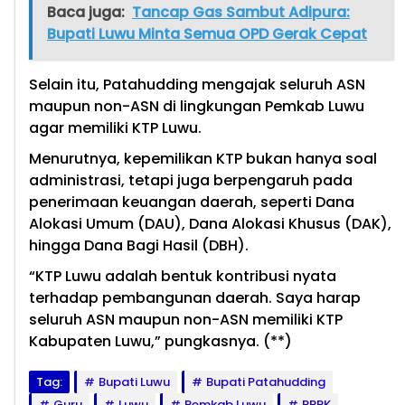
Baca juga:
Tancap Gas Sambut Adipura:
Bupati Luwu Minta Semua OPD Gerak Cepat
Selain itu, Patahudding mengajak seluruh ASN
maupun non-ASN di lingkungan Pemkab Luwu
agar memiliki KTP Luwu.
Menurutnya, kepemilikan KTP bukan hanya soal
administrasi, tetapi juga berpengaruh pada
penerimaan keuangan daerah, seperti Dana
Alokasi Umum (DAU), Dana Alokasi Khusus (DAK),
hingga Dana Bagi Hasil (DBH).
“KTP Luwu adalah bentuk kontribusi nyata
terhadap pembangunan daerah. Saya harap
seluruh ASN maupun non-ASN memiliki KTP
Kabupaten Luwu,” pungkasnya. (**)
Tag:
Bupati Luwu
Bupati Patahudding
Guru
Luwu
Pemkab Luwu
PPPK