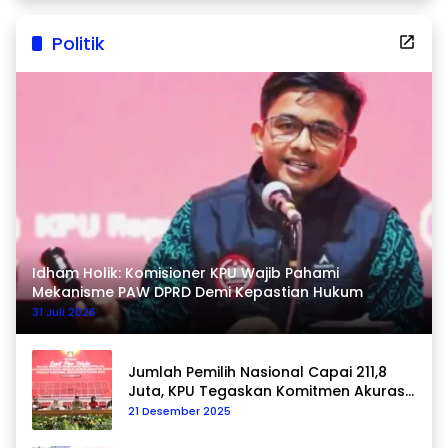
Politik
Idham Holik: Komisioner KPU Wajib Pahami
Mekanisme PAW DPRD Demi Kepastian Hukum
31 Juli 2026
Jumlah Pemilih Nasional Capai 211,8
Juta, KPU Tegaskan Komitmen Akurasi
Data Berkelanjutan
21 Desember 2025