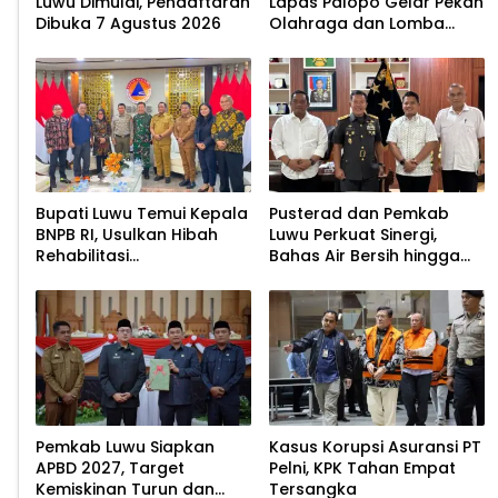
Luwu Dimulai, Pendaftaran
Lapas Palopo Gelar Pekan
Dibuka 7 Agustus 2026
Olahraga dan Lomba
Tradisional
Bupati Luwu Temui Kepala
Pusterad dan Pemkab
BNPB RI, Usulkan Hibah
Luwu Perkuat Sinergi,
Rehabilitasi
Bahas Air Bersih hingga
Pascabencana
Infrastruktur
Pascabencana
Pemkab Luwu Siapkan
Kasus Korupsi Asuransi PT
APBD 2027, Target
Pelni, KPK Tahan Empat
Kemiskinan Turun dan
Tersangka