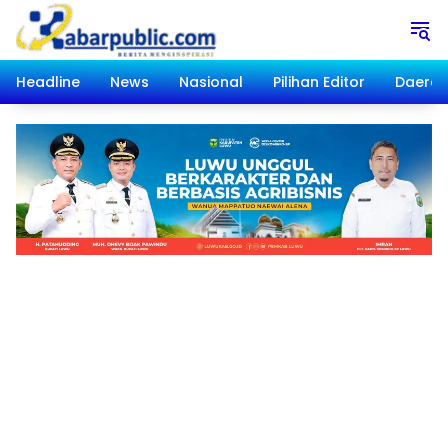
Langsung
ke
konten
Headline
News
Nasional
Pilihan Editor
Daera