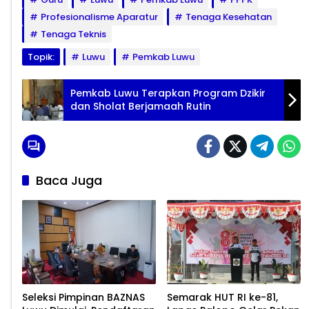
Profesionalisme Aparatur
Tenaga Kesehatan
Tenaga Teknis
Topik:
Luwu
Pemkab Luwu
Pemkab Luwu Terapkan Program Dzikir
dan Sholat Berjamaah Rutin
Baca Juga
Seleksi Pimpinan BAZNAS
Semarak HUT RI ke-81,