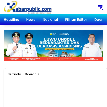
Langsung
ke
konten
Headline
News
Nasional
Pilihan Editor
Daera
Beranda
Daerah