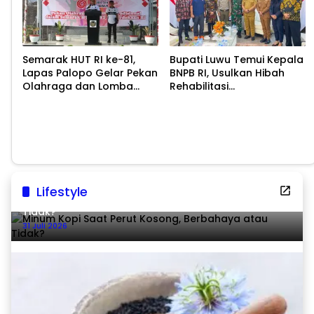
Semarak HUT RI ke-81,
Bupati Luwu Temui Kepala
Lapas Palopo Gelar Pekan
BNPB RI, Usulkan Hibah
Olahraga dan Lomba
Rehabilitasi
Tradisional
Pascabencana
Lifestyle
Minum Kopi Saat Perut Kosong, Berbahaya atau
Tidak?
31 Juli 2026