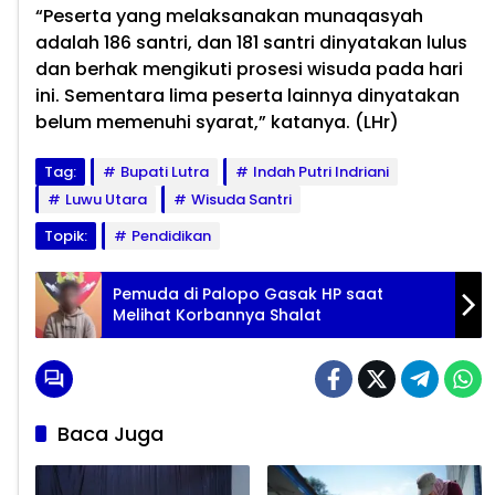
“Peserta yang melaksanakan munaqasyah
adalah 186 santri, dan 181 santri dinyatakan lulus
dan berhak mengikuti prosesi wisuda pada hari
ini. Sementara lima peserta lainnya dinyatakan
belum memenuhi syarat,” katanya. (LHr)
Tag:
Bupati Lutra
Indah Putri Indriani
Luwu Utara
Wisuda Santri
Topik:
Pendidikan
Pemuda di Palopo Gasak HP saat
Melihat Korbannya Shalat
Baca Juga