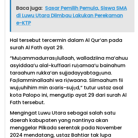
Baca juga:
Sasar Pemilih Pemula, Siswa SMA
di Luwu Utara Diimbau Lakukan Perekaman
e-KTP
Hal tersebut tercermin dalam Al Qur’an pada
surah Al Fath ayat 29.
“Muḥammadurrasụlullaah, walladziina ma’ahuu
asyiddaa’u alal-kuffaari ruḥamaa’u bainahum
taraahum rukka’an sujjadayyabtagụuna.
Faḍlamminallaahi wa riḍwaana. Siimaahum fii
wujụuhihim min aṡaris-sujụd,” tutur ustaz asal
kota Palopo ini, mengutip ayat 29 dari surah Al
Fath tersebut.
Mengingat Luwu Utara sebagai salah satu
daerah kabupaten yang nantinya akan
menggelar Pilkada serentak pada November
2024 mendatang, ustaz Bahtiar tak lupa