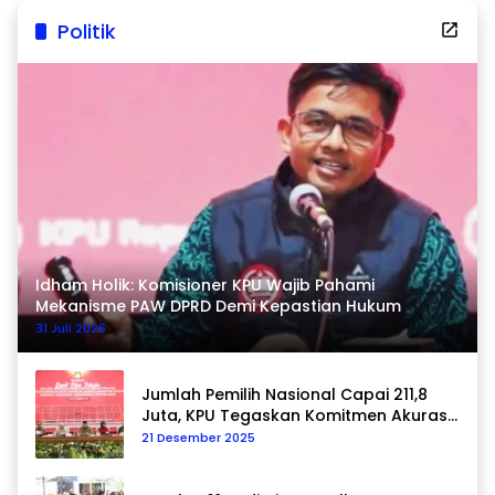
Politik
Idham Holik: Komisioner KPU Wajib Pahami
Mekanisme PAW DPRD Demi Kepastian Hukum
31 Juli 2026
Jumlah Pemilih Nasional Capai 211,8
Juta, KPU Tegaskan Komitmen Akurasi
Data Berkelanjutan
21 Desember 2025