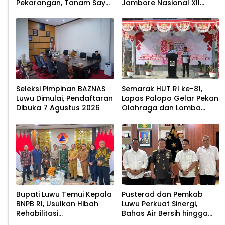
Pekarangan, Tanam Sayur
Jambore Nasional XII
untuk Cegah Stunting
2026
Seleksi Pimpinan BAZNAS
Semarak HUT RI ke-81,
Luwu Dimulai, Pendaftaran
Lapas Palopo Gelar Pekan
Dibuka 7 Agustus 2026
Olahraga dan Lomba
Tradisional
Bupati Luwu Temui Kepala
Pusterad dan Pemkab
BNPB RI, Usulkan Hibah
Luwu Perkuat Sinergi,
Rehabilitasi
Bahas Air Bersih hingga
Pascabencana
Infrastruktur