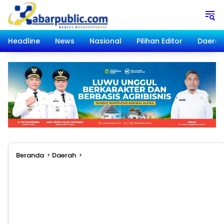
Langsung
ke
konten
Headline
News
Nasional
Pilihan Editor
Daera
Beranda
Daerah