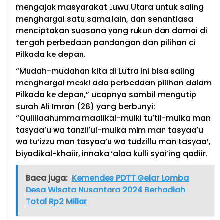
mengajak masyarakat Luwu Utara untuk saling
menghargai satu sama lain, dan senantiasa
menciptakan suasana yang rukun dan damai di
tengah perbedaan pandangan dan pilihan di
Pilkada ke depan.
“Mudah-mudahan kita di Lutra ini bisa saling
menghargai meski ada perbedaan pilihan dalam
Pilkada ke depan,” ucapnya sambil mengutip
surah Ali Imran (26) yang berbunyi:
“Qulillaahumma maalikal-mulki tu’til-mulka man
tasyaa’u wa tanzii’ul-mulka mim man tasyaa’u
wa tu‘izzu man tasyaa’u wa tudzillu man tasyaa’,
biyadikal-khaiir, innaka ‘alaa kulli syai’ing qadiir.
Baca juga:
Kemendes PDTT Gelar Lomba
Desa Wisata Nusantara 2024 Berhadiah
Total Rp2 Miliar