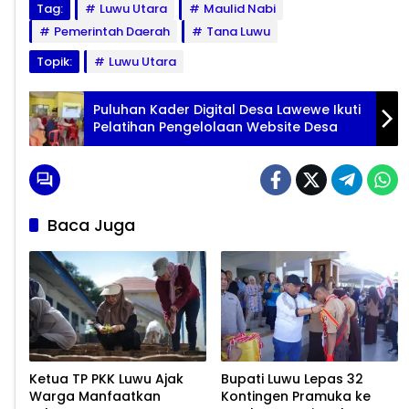
Tag:
Luwu Utara
Maulid Nabi
Pemerintah Daerah
Tana Luwu
Topik:
Luwu Utara
Puluhan Kader Digital Desa Lawewe Ikuti
Pelatihan Pengelolaan Website Desa
Baca Juga
Ketua TP PKK Luwu Ajak
Bupati Luwu Lepas 32
Warga Manfaatkan
Kontingen Pramuka ke