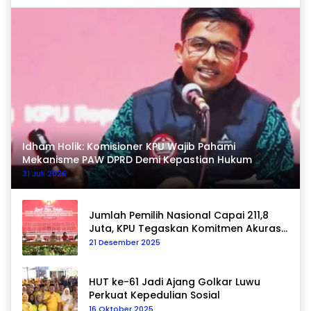
Idham Holik: Komisioner KPU Wajib Pahami
Mekanisme PAW DPRD Demi Kepastian Hukum
31 Juli 2026
Jumlah Pemilih Nasional Capai 211,8
Juta, KPU Tegaskan Komitmen Akurasi
Data Berkelanjutan
21 Desember 2025
HUT ke-61 Jadi Ajang Golkar Luwu
Perkuat Kepedulian Sosial
16 Oktober 2025