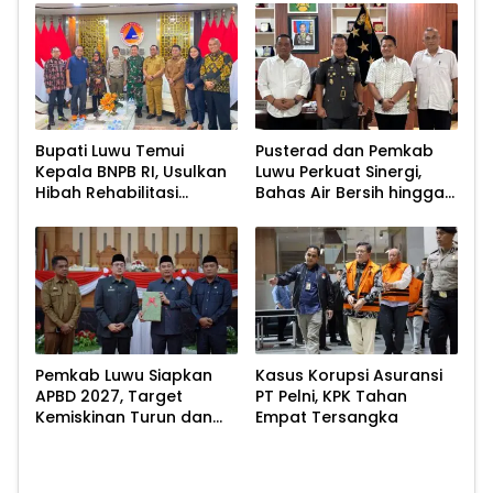
Bupati Luwu Temui
Pusterad dan Pemkab
Kepala BNPB RI, Usulkan
Luwu Perkuat Sinergi,
Hibah Rehabilitasi
Bahas Air Bersih hingga
Pascabencana
Infrastruktur
Pascabencana
Pemkab Luwu Siapkan
Kasus Korupsi Asuransi
APBD 2027, Target
PT Pelni, KPK Tahan
Kemiskinan Turun dan
Empat Tersangka
Ekonomi Tumbuh 8,07
Persen