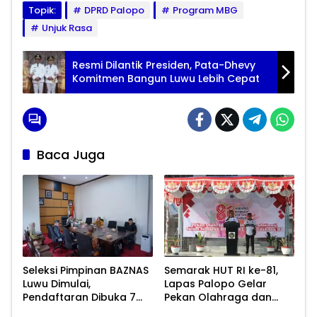
Topik:
DPRD Palopo
Program MBG
Unjuk Rasa
Resmi Dilantik Presiden, Pata-Dhevy
Komitmen Bangun Luwu Lebih Cepat
Baca Juga
Seleksi Pimpinan BAZNAS
Semarak HUT RI ke-81,
Luwu Dimulai,
Lapas Palopo Gelar
Pendaftaran Dibuka 7
Pekan Olahraga dan
Agustus 2026
Lomba Tradisional