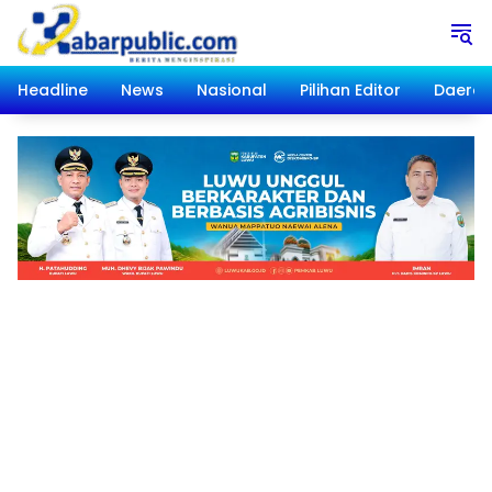
Langsung
ke
konten
Headline
News
Nasional
Pilihan Editor
Daera