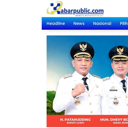
Langsung
ke
konten
Headline
News
Nasional
Pili