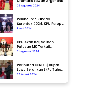
Dramatis Lawan Argentina
29 Agustus 2024
Peluncuran Pilkada
Serentak 2024, KPU Palopo
Ajak Masyarakat Ciptakan
1 Juni 2024
Pilkada Damai
KPU Akan Kaji Salinan
Putusan MK Terkait
Pencalonan Pilkada
21 Agustus 2024
Paripurna DPRD, Pj Bupati
Luwu Serahkan LKPJ Tahun
2023
25 Maret 2024