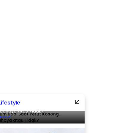
Lifestyle
um Kopi Saat Perut Kosong,
bahaya atau Tidak?
uli 2026