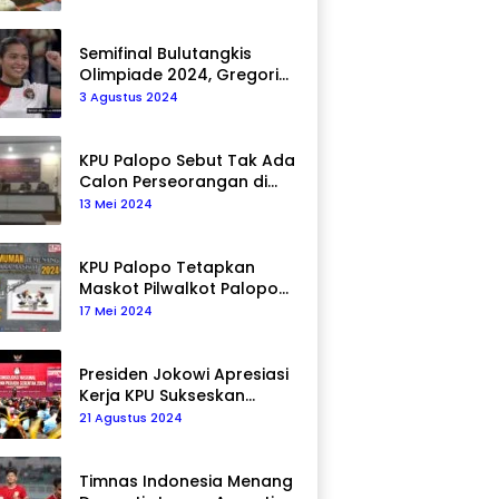
Semifinal Bulutangkis
Olimpiade 2024, Gregoria
Mariska Tunjung Akan
3 Agustus 2024
Hadapi Pemain Asal Korea
Selatan
KPU Palopo Sebut Tak Ada
Calon Perseorangan di
Pilkada 2024
13 Mei 2024
KPU Palopo Tetapkan
Maskot Pilwalkot Palopo
2024, Berikut Maknanya!
17 Mei 2024
Presiden Jokowi Apresiasi
Kerja KPU Sukseskan
Pemilu 2024
21 Agustus 2024
Timnas Indonesia Menang