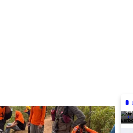
Min
Ber
31 J