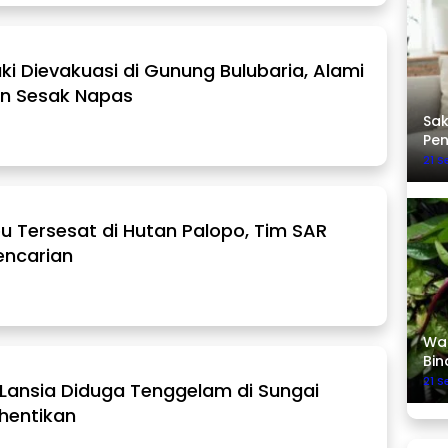
i Dievakuasi di Gunung Bulubaria, Alami
n Sesak Napas
Sak
Pe
21 
u Tersesat di Hutan Palopo, Tim SAR
encarian
Was
Bin
21 
 Lansia Diduga Tenggelam di Sungai
ihentikan