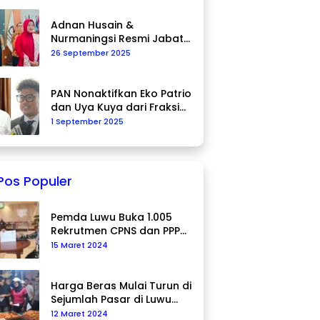
Adnan Husain &
Nurmaningsi Resmi Jabat
Komisioner KPU Palopo
26 September 2025
PAN Nonaktifkan Eko Patrio
dan Uya Kuya dari Fraksi
DPR RI
1 September 2025
Pos Populer
Pemda Luwu Buka 1.005
Rekrutmen CPNS dan PPPK
Tahun 2024
15 Maret 2024
Harga Beras Mulai Turun di
Sejumlah Pasar di Luwu
Utara
12 Maret 2024