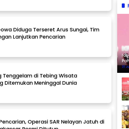
Gowa Diduga Terseret Arus Sungai, Tim
gan Lanjutkan Pencarian
Idh
Pa
Ke
31 J
 Tenggelam di Tebing Wisata
g Ditemukan Meninggal Dunia
 Pencarian, Operasi SAR Nelayan Jatuh di
Makassar Resmi Ditutup