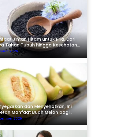
faat Jintan Hitam untuk Pria, Dari
ya Tahan Tubuh hingga Kesehatan
erma
nuari 2026
yegarkan dan Menyehatkan, Ini
etan Manfaat Buah Melon bagi
buh
ovember 2025