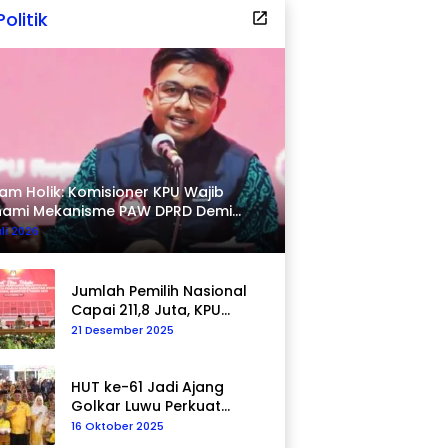
Politik
am Holik: Komisioner KPU Wajib
hami Mekanisme PAW DPRD Demi
pastian Hukum
uli 2026
Jumlah Pemilih Nasional
Capai 211,8 Juta, KPU
Tegaskan Komitmen
21 Desember 2025
Akurasi Data
Berkelanjutan
HUT ke-61 Jadi Ajang
Golkar Luwu Perkuat
Kepedulian Sosial
16 Oktober 2025