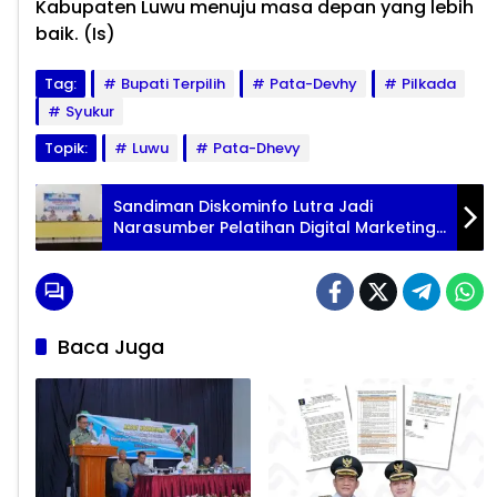
Kabupaten Luwu menuju masa depan yang lebih
baik. (Is)
Tag:
Bupati Terpilih
Pata-Devhy
Pilkada
Syukur
Topik:
Luwu
Pata-Dhevy
Sandiman Diskominfo Lutra Jadi
Narasumber Pelatihan Digital Marketing
Produk UMKM
Baca Juga