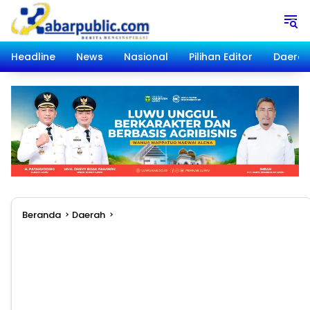
Langsung
ke
konten
Headline
News
Nasional
Pilihan Editor
Daera
Beranda
Daerah