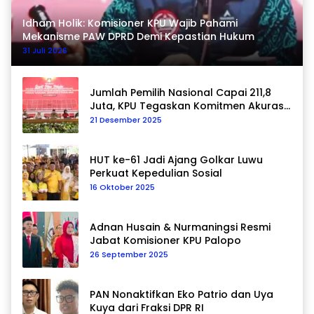
Idham Holik: Komisioner KPU Wajib Pahami
Mekanisme PAW DPRD Demi Kepastian Hukum
31 Juli 2026
Jumlah Pemilih Nasional Capai 211,8
Juta, KPU Tegaskan Komitmen Akurasi
Data Berkelanjutan
21 Desember 2025
HUT ke-61 Jadi Ajang Golkar Luwu
Perkuat Kepedulian Sosial
16 Oktober 2025
Adnan Husain & Nurmaningsi Resmi
Jabat Komisioner KPU Palopo
26 September 2025
PAN Nonaktifkan Eko Patrio dan Uya
Kuya dari Fraksi DPR RI