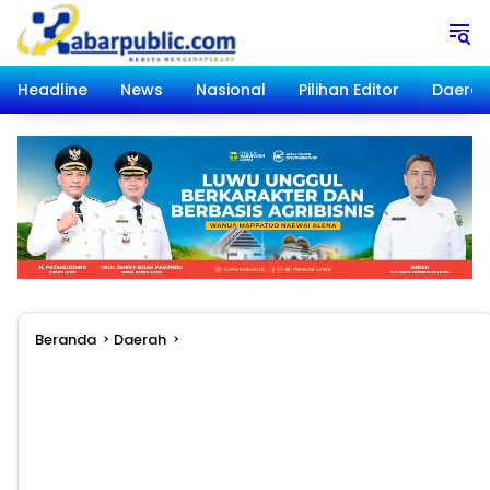
Langsung
ke
konten
Headline
News
Nasional
Pilihan Editor
Daera
Beranda
Daerah