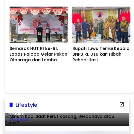
2026
Semarak HUT RI ke-81,
Bupati Luwu Temui Kepala
Lapas Palopo Gelar Pekan
BNPB RI, Usulkan Hibah
Olahraga dan Lomba
Rehabilitasi
Tradisional
Pascabencana
Lifestyle
Minum Kopi Saat Perut Kosong, Berbahaya atau
Tidak?
31 Juli 2026