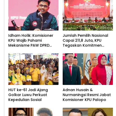
Idham Holik: Komisioner
Jumlah Pemilih Nasional
KPU Wajib Pahami
Capai 211,8 Juta, KPU
Mekanisme PAW DPRD
Tegaskan Komitmen
Demi Kepastian Hukum
Akurasi Data
Berkelanjutan
HUT ke-61 Jadi Ajang
Adnan Husain &
Golkar Luwu Perkuat
Nurmaningsi Resmi Jabat
Kepedulian Sosial
Komisioner KPU Palopo