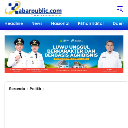
Langsung
ke
konten
Headline
News
Nasional
Pilihan Editor
Daera
Beranda
Politik