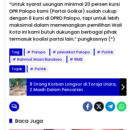
“Untuk syarat usungan minimal 20 persen kursi
DPR Palopo kami (Partai Golkar) sudah cukup
dengan 6 kursi di DPRD Palopo, tapi untuk lebih
maksimal dalam memenangkan pemilihan Wali
Kota ini kami butuh dukungan berbagai pihak
termasuk koalisi partai lain,” pungkasnya (*)
Tag:
Palopo
pilwalkot Palopo
Politik
Rahmat Masri Bandaso.
RMB
Topik:
Politik
8 Orang Korban Longsor di Toraja Utara,
2 Masih Dalam Pencarian
Baca Juga