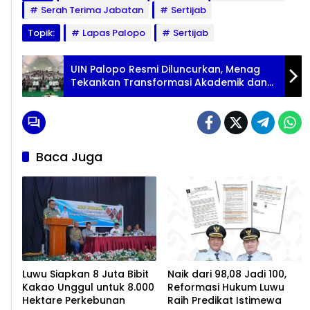
Serah Terima Jabatan
Sertijab
Topik:
Lapas Palopo
Sertijab
UIN Palopo Resmi Diluncurkan, Menag
Tekankan Transformasi Akademik dan
Moral
Baca Juga
Luwu Siapkan 8 Juta Bibit
Naik dari 98,08 Jadi 100,
Kakao Unggul untuk 8.000
Reformasi Hukum Luwu
Hektare Perkebunan
Raih Predikat Istimewa