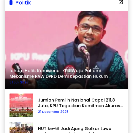
Politik
Idham Holik: Komisioner KPU Wajib Pahami
Mekanisme PAW DPRD Demi Kepastian Hukum
31 Juli 2026
Jumlah Pemilih Nasional Capai 211,8
Juta, KPU Tegaskan Komitmen Akurasi
Data Berkelanjutan
21 Desember 2025
HUT ke-61 Jadi Ajang Golkar Luwu