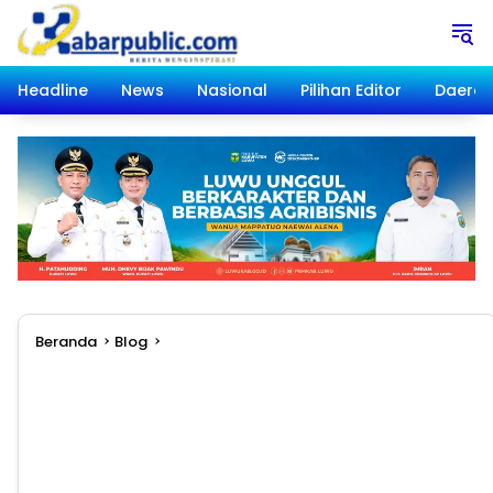
Langsung
ke
konten
Headline
News
Nasional
Pilihan Editor
Daera
Beranda
Blog