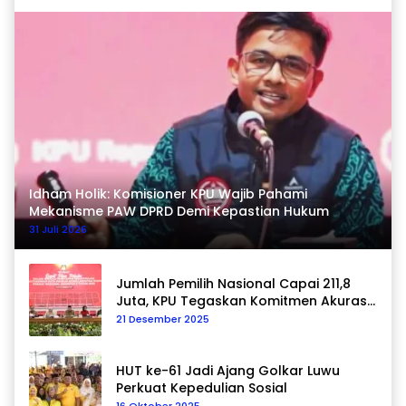
Idham Holik: Komisioner KPU Wajib Pahami
Mekanisme PAW DPRD Demi Kepastian Hukum
31 Juli 2026
Jumlah Pemilih Nasional Capai 211,8
Juta, KPU Tegaskan Komitmen Akurasi
Data Berkelanjutan
21 Desember 2025
HUT ke-61 Jadi Ajang Golkar Luwu
Perkuat Kepedulian Sosial
16 Oktober 2025