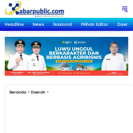
Langsung
ke
konten
Headline
News
Nasional
Pilihan Editor
Daera
Beranda
Daerah