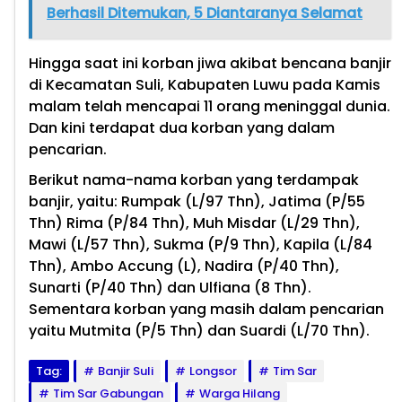
Berhasil Ditemukan, 5 Diantaranya Selamat
Hingga saat ini korban jiwa akibat bencana banjir
di Kecamatan Suli, Kabupaten Luwu pada Kamis
malam telah mencapai 11 orang meninggal dunia.
Dan kini terdapat dua korban yang dalam
pencarian.
Berikut nama-nama korban yang terdampak
banjir, yaitu: Rumpak (L/97 Thn), Jatima (P/55
Thn) Rima (P/84 Thn), Muh Misdar (L/29 Thn),
Mawi (L/57 Thn), Sukma (P/9 Thn), Kapila (L/84
Thn), Ambo Accung (L), Nadira (P/40 Thn),
Sunarti (P/40 Thn) dan Ulfiana (8 Thn).
Sementara korban yang masih dalam pencarian
yaitu Mutmita (P/5 Thn) dan Suardi (L/70 Thn).
Tag:
Banjir Suli
Longsor
Tim Sar
Tim Sar Gabungan
Warga Hilang