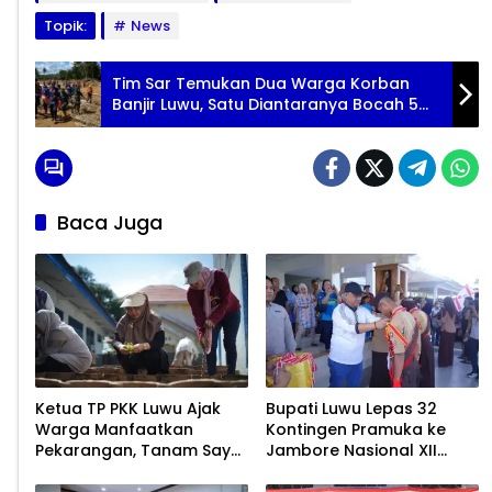
Topik:
News
Tim Sar Temukan Dua Warga Korban
Banjir Luwu, Satu Diantaranya Bocah 5
Tahun
Baca Juga
Ketua TP PKK Luwu Ajak
Bupati Luwu Lepas 32
Warga Manfaatkan
Kontingen Pramuka ke
Pekarangan, Tanam Sayur
Jambore Nasional XII
untuk Cegah Stunting
2026