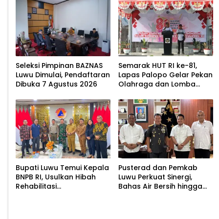
Seleksi Pimpinan BAZNAS
Semarak HUT RI ke-81,
Luwu Dimulai, Pendaftaran
Lapas Palopo Gelar Pekan
Dibuka 7 Agustus 2026
Olahraga dan Lomba
Tradisional
Bupati Luwu Temui Kepala
Pusterad dan Pemkab
BNPB RI, Usulkan Hibah
Luwu Perkuat Sinergi,
Rehabilitasi
Bahas Air Bersih hingga
Pascabencana
Infrastruktur
Pascabencana