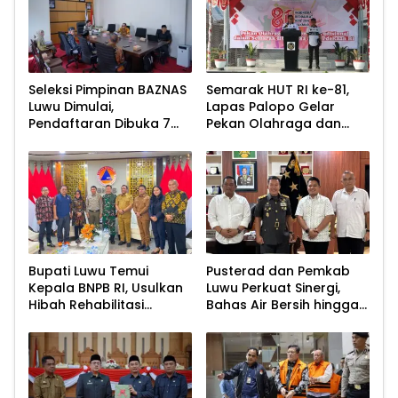
Seleksi Pimpinan BAZNAS
Semarak HUT RI ke-81,
Luwu Dimulai,
Lapas Palopo Gelar
Pendaftaran Dibuka 7
Pekan Olahraga dan
Agustus 2026
Lomba Tradisional
Bupati Luwu Temui
Pusterad dan Pemkab
Kepala BNPB RI, Usulkan
Luwu Perkuat Sinergi,
Hibah Rehabilitasi
Bahas Air Bersih hingga
Pascabencana
Infrastruktur
Pascabencana