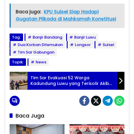
Baca juga:
KPU Sulsel Siap Hadapi
Gugatan Pilkada di Mahkamah Konstitusi
Tag:
Banjir Bandang
Banjir Luwu
Dua Korban Ditemukan
Longsor
Sulsel
Tim Sar Gabungan
Topik:
News
Tim Sar Evakuasi 52 Warga
Kadundung Luwu yang Terisolir Akibat
Banjir Bandang
Baca Juga