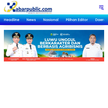
Langsung
ke
konten
Headline
News
Nasional
Pilihan Editor
Daera