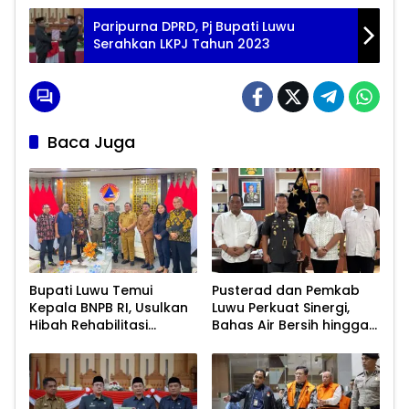
Paripurna DPRD, Pj Bupati Luwu
Serahkan LKPJ Tahun 2023
Baca Juga
Bupati Luwu Temui
Pusterad dan Pemkab
Kepala BNPB RI, Usulkan
Luwu Perkuat Sinergi,
Hibah Rehabilitasi
Bahas Air Bersih hingga
Pascabencana
Infrastruktur
Pascabencana