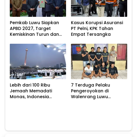
Pemkab Luwu Siapkan
Kasus Korupsi Asuransi
APBD 2027, Target
PT Pelni, KPK Tahan
Kemiskinan Turun dan
Empat Tersangka
Ekonomi Tumbuh 8,07
Persen
Lebih dari 100 Ribu
7 Terduga Pelaku
Jemaah Memadati
Pengeroyokan di
Monas, Indonesia
Walenrang Luwu
Bersatu dalam Zikir dan
Diamankan Polisi
Doa Kebangsaan