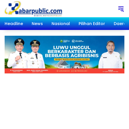
Langsung
ke
konten
Headline
News
Nasional
Pilihan Editor
Daera