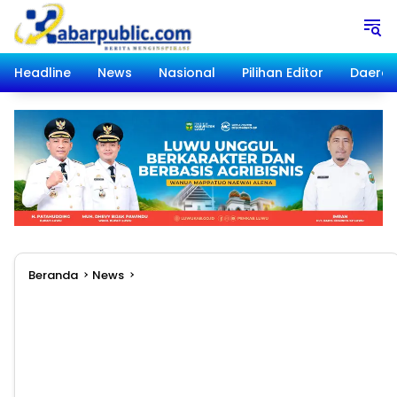
Langsung
ke
konten
Headline
News
Nasional
Pilihan Editor
Daera
Beranda
News