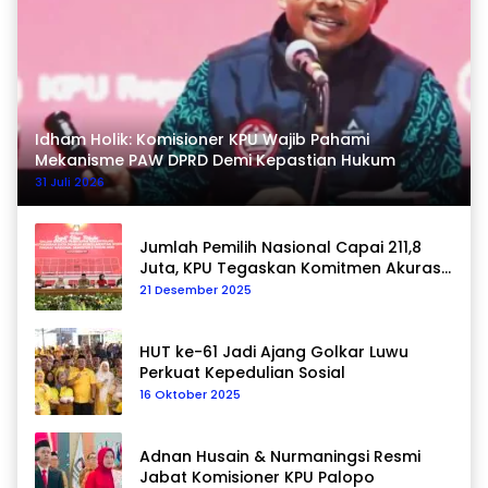
Idham Holik: Komisioner KPU Wajib Pahami
Mekanisme PAW DPRD Demi Kepastian Hukum
31 Juli 2026
Jumlah Pemilih Nasional Capai 211,8
Juta, KPU Tegaskan Komitmen Akurasi
Data Berkelanjutan
21 Desember 2025
HUT ke-61 Jadi Ajang Golkar Luwu
Perkuat Kepedulian Sosial
16 Oktober 2025
Adnan Husain & Nurmaningsi Resmi
Jabat Komisioner KPU Palopo