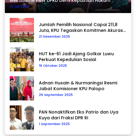
Mekanisme PAW DPRD Demi Kepastian Hukum
31 Juli 2026
Jumlah Pemilih Nasional Capai 211,8
Juta, KPU Tegaskan Komitmen Akurasi
Data Berkelanjutan
21 Desember 2025
HUT ke-61 Jadi Ajang Golkar Luwu
Perkuat Kepedulian Sosial
16 Oktober 2025
Adnan Husain & Nurmaningsi Resmi
Jabat Komisioner KPU Palopo
26 September 2025
PAN Nonaktifkan Eko Patrio dan Uya
Kuya dari Fraksi DPR RI
1 September 2025