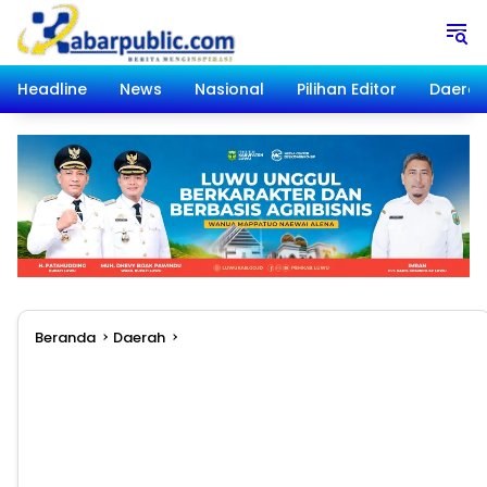
Langsung
ke
konten
Headline
News
Nasional
Pilihan Editor
Daera
Beranda
Daerah