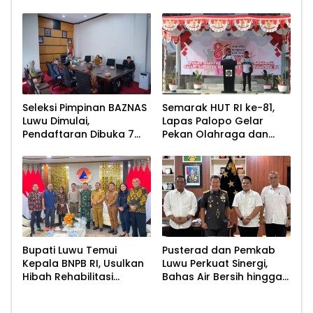
Sayur untuk Cegah
2026
Stunting
Seleksi Pimpinan BAZNAS
Semarak HUT RI ke-81,
Luwu Dimulai,
Lapas Palopo Gelar
Pendaftaran Dibuka 7
Pekan Olahraga dan
Agustus 2026
Lomba Tradisional
Bupati Luwu Temui
Pusterad dan Pemkab
Kepala BNPB RI, Usulkan
Luwu Perkuat Sinergi,
Hibah Rehabilitasi
Bahas Air Bersih hingga
Pascabencana
Infrastruktur
Pascabencana