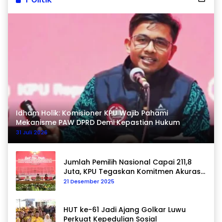
Idham Holik: Komisioner KPU Wajib Pahami
Mekanisme PAW DPRD Demi Kepastian Hukum
31 Juli 2026
Jumlah Pemilih Nasional Capai 211,8
Juta, KPU Tegaskan Komitmen Akurasi
Data Berkelanjutan
21 Desember 2025
HUT ke-61 Jadi Ajang Golkar Luwu
Perkuat Kepedulian Sosial