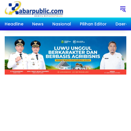
Langsung
ke
konten
Headline
News
Nasional
Pilihan Editor
Daera