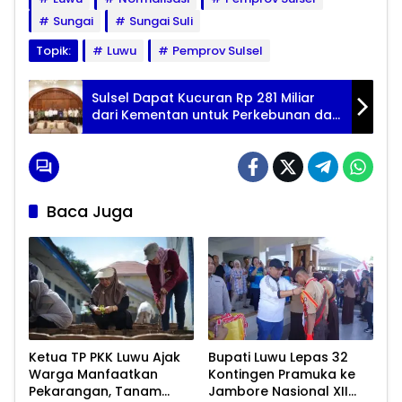
Sungai
Sungai Suli
Topik:
Luwu
Pemprov Sulsel
Sulsel Dapat Kucuran Rp 281 Miliar
dari Kementan untuk Perkebunan dan
Hortikultura
Baca Juga
Ketua TP PKK Luwu Ajak
Bupati Luwu Lepas 32
Warga Manfaatkan
Kontingen Pramuka ke
Pekarangan, Tanam
Jambore Nasional XII