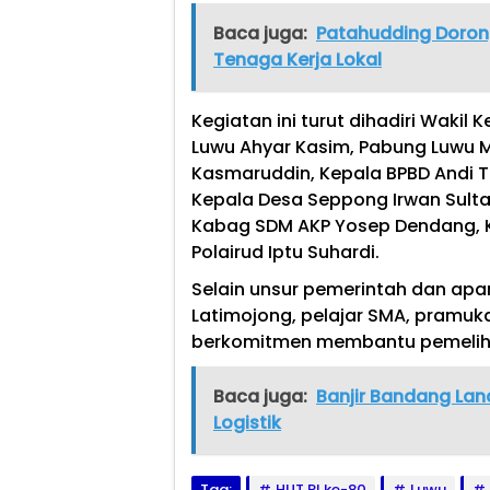
Baca juga:
Patahudding Dorong
Tenaga Kerja Lokal
Kegiatan ini turut dihadiri Wakil K
Luwu Ahyar Kasim, Pabung Luwu M
Kasmaruddin, Kepala BPBD Andi Ten
Kepala Desa Seppong Irwan Sultan,
Kabag SDM AKP Yosep Dendang, K
Polairud Iptu Suhardi.
Selain unsur pemerintah dan apar
Latimojong, pelajar SMA, pramuka
berkomitmen membantu pemelih
Baca juga:
Banjir Bandang Lan
Logistik
Tag:
HUT RI ke-80
Luwu