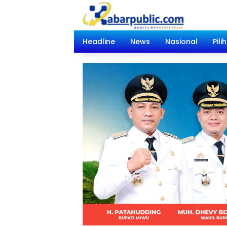
Langsung
ke
konten
Headline
News
Nasional
Pili