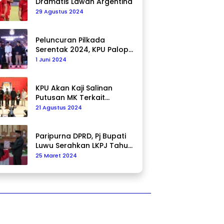
Dramatis Lawan Argentina
29 Agustus 2024
Peluncuran Pilkada
Serentak 2024, KPU Palopo
Ajak Masyarakat Ciptakan
1 Juni 2024
Pilkada Damai
KPU Akan Kaji Salinan
Putusan MK Terkait
Pencalonan Pilkada
21 Agustus 2024
Paripurna DPRD, Pj Bupati
Luwu Serahkan LKPJ Tahun
2023
25 Maret 2024