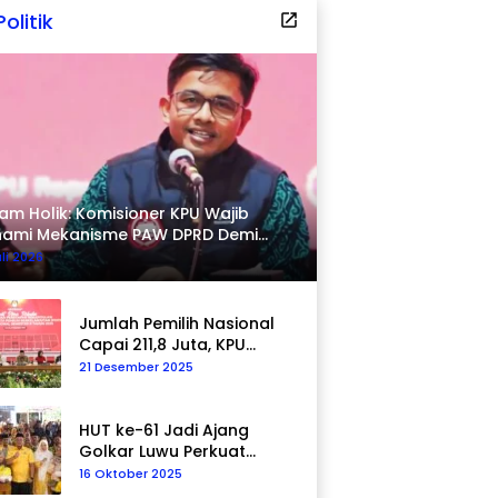
Politik
am Holik: Komisioner KPU Wajib
hami Mekanisme PAW DPRD Demi
pastian Hukum
uli 2026
Jumlah Pemilih Nasional
Capai 211,8 Juta, KPU
Tegaskan Komitmen
21 Desember 2025
Akurasi Data
Berkelanjutan
HUT ke-61 Jadi Ajang
Golkar Luwu Perkuat
Kepedulian Sosial
16 Oktober 2025