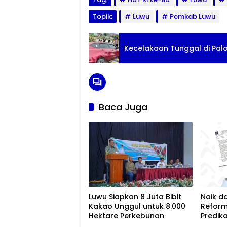
Topik:
Luwu
Pemkab Luwu
Kecelakaan Tunggal di Palo
Baca Juga
Luwu Siapkan 8 Juta Bibit
Naik da
Kakao Unggul untuk 8.000
Reform
Hektare Perkebunan
Predik