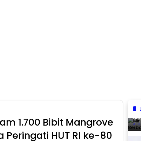
Min
Ber
m 1.700 Bibit Mangrove
31 J
 Peringati HUT RI ke-80