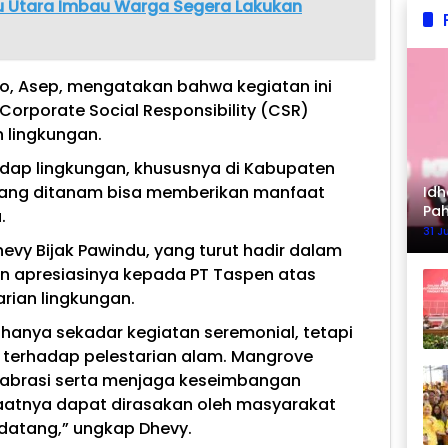
wu Utara Imbau Warga Segera Lakukan
o, Asep, mengatakan bahwa kegiatan ini
orporate Social Responsibility (CSR)
 lingkungan.
hadap lingkungan, khususnya di Kabupaten
yang ditanam bisa memberikan manfaat
Idh
Pa
.
Ke
31 J
vy Bijak Pawindu, yang turut hadir dalam
n apresiasinya kepada PT Taspen atas
rian lingkungan.
hanya sekadar kegiatan seremonial, tetapi
 terhadap pelestarian alam. Mangrove
 abrasi serta menjaga keseimbangan
aatnya dapat dirasakan oleh masyarakat
datang,” ungkap Dhevy.