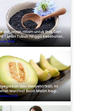
faat Jintan Hitam untuk Pria, Dari
ya Tahan Tubuh hingga Kesehatan
erma
nuari 2026
yegarkan dan Menyehatkan, Ini
etan Manfaat Buah Melon bagi
buh
ovember 2025