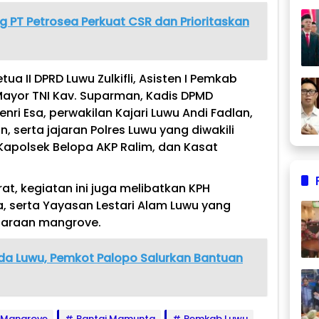
 PT Petrosea Perkuat CSR dan Prioritaskan
etua II DPRD Luwu Zulkifli, Asisten I Pemkab
ayor TNI Kav. Suparman, Kadis DPMD
ri Esa, perwakilan Kajari Luwu Andi Fadlan,
 serta jajaran Polres Luwu yang diwakili
apolsek Belopa AKP Ralim, dan Kasat
at, kegiatan ini juga melibatkan KPH
, serta Yayasan Lestari Alam Luwu yang
araan mangrove.
da Luwu, Pemkot Palopo Salurkan Bantuan
Mangrove
Pantai Mamunta
Pemkab Luwu