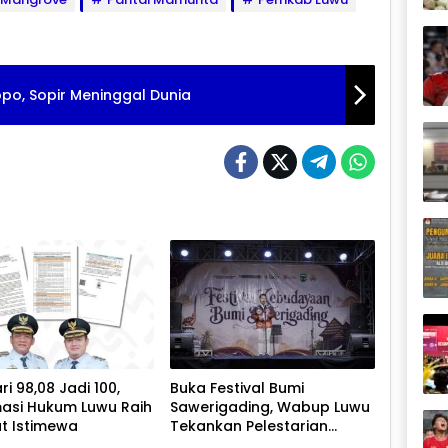
po, Sopir Meninggal Dunia
ri 98,08 Jadi 100,
Buka Festival Bumi
asi Hukum Luwu Raih
Sawerigading, Wabup Luwu
at Istimewa
Tekankan Pelestarian
Budaya