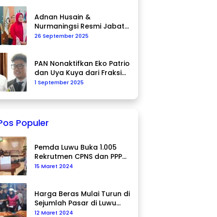
Adnan Husain &
Nurmaningsi Resmi Jabat
Komisioner KPU Palopo
26 September 2025
PAN Nonaktifkan Eko Patrio
dan Uya Kuya dari Fraksi
DPR RI
1 September 2025
Pos Populer
Pemda Luwu Buka 1.005
Rekrutmen CPNS dan PPPK
Tahun 2024
15 Maret 2024
Harga Beras Mulai Turun di
Sejumlah Pasar di Luwu
Utara
12 Maret 2024