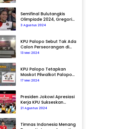
Semifinal Bulutangkis
Olimpiade 2024, Gregoria
Mariska Tunjung Akan
3 Agustus 2024
Hadapi Pemain Asal Korea
Selatan
KPU Palopo Sebut Tak Ada
Calon Perseorangan di
Pilkada 2024
13 Mei 2024
KPU Palopo Tetapkan
Maskot Pilwalkot Palopo
2024, Berikut Maknanya!
17 Mei 2024
Presiden Jokowi Apresiasi
Kerja KPU Sukseskan
Pemilu 2024
21 Agustus 2024
Timnas Indonesia Menang