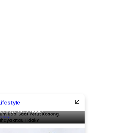
Lifestyle
um Kopi Saat Perut Kosong,
bahaya atau Tidak?
uli 2026