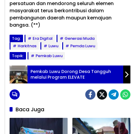
persatuan dan mendorong seluruh elemen
masyarakat terus berkontribusi dalam
pembangunan daerah maupun kemajuan
bangsa. (**)
Tag:
Era Digital
Generasi Muda
Harkitnas
Luwu
Pemda Luwu
Topik:
Pemkab Luwu
Pemkab Luwu Dorong Desa Tangguh
melalui Program ELEVATE
Baca Juga