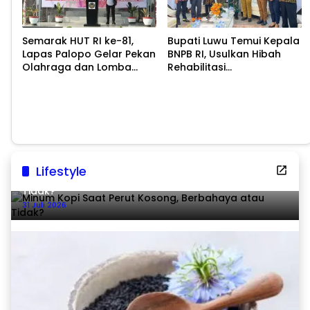
Semarak HUT RI ke-81,
Bupati Luwu Temui Kepala
Lapas Palopo Gelar Pekan
BNPB RI, Usulkan Hibah
Olahraga dan Lomba
Rehabilitasi
Tradisional
Pascabencana
Lifestyle
Minum Kopi Saat Perut Kosong, Berbahaya atau
Tidak?
31 Juli 2026