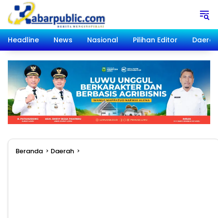
Langsung
ke
konten
Headline
News
Nasional
Pilihan Editor
Daera
Beranda
Daerah