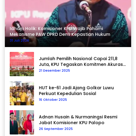
Idham Holik: Komisioner KPU Wajib Pahami
Mekanisme PAW DPRD Demi Kepastian Hukum
31 Juli 2026
Jumlah Pemilih Nasional Capai 211,8
Juta, KPU Tegaskan Komitmen Akurasi
Data Berkelanjutan
21 Desember 2025
HUT ke-61 Jadi Ajang Golkar Luwu
Perkuat Kepedulian Sosial
16 Oktober 2025
Adnan Husain & Nurmaningsi Resmi
Jabat Komisioner KPU Palopo
26 September 2025