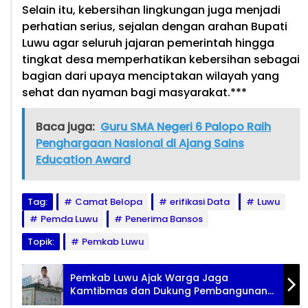
Selain itu, kebersihan lingkungan juga menjadi
perhatian serius, sejalan dengan arahan Bupati
Luwu agar seluruh jajaran pemerintah hingga
tingkat desa memperhatikan kebersihan sebagai
bagian dari upaya menciptakan wilayah yang
sehat dan nyaman bagi masyarakat.***
Baca juga:
Guru SMA Negeri 6 Palopo Raih
Penghargaan Nasional di Ajang Sains
Education Award
Tag:
Camat Belopa
erifikasi Data
Luwu
Pemda Luwu
Penerima Bansos
Topik:
Pemkab Luwu
Pemkab Luwu Ajak Warga Jaga
Kamtibmas dan Dukung Pembangunan
Strategis