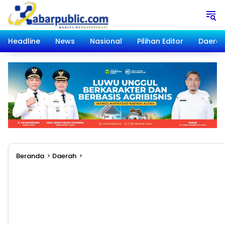
Langsung
ke
konten
Headline
News
Nasional
Pilihan Editor
Daera
Beranda
Daerah