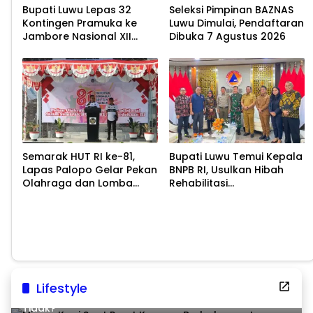
Bupati Luwu Lepas 32
Seleksi Pimpinan BAZNAS
Kontingen Pramuka ke
Luwu Dimulai, Pendaftaran
Jambore Nasional XII
Dibuka 7 Agustus 2026
2026
Semarak HUT RI ke-81,
Bupati Luwu Temui Kepala
Lapas Palopo Gelar Pekan
BNPB RI, Usulkan Hibah
Olahraga dan Lomba
Rehabilitasi
Tradisional
Pascabencana
Lifestyle
Minum Kopi Saat Perut Kosong, Berbahaya atau
Tidak?