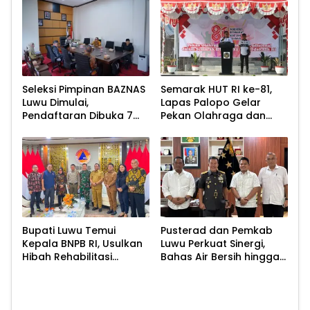
Stunting
Seleksi Pimpinan BAZNAS
Semarak HUT RI ke-81,
Luwu Dimulai,
Lapas Palopo Gelar
Pendaftaran Dibuka 7
Pekan Olahraga dan
Agustus 2026
Lomba Tradisional
Bupati Luwu Temui
Pusterad dan Pemkab
Kepala BNPB RI, Usulkan
Luwu Perkuat Sinergi,
Hibah Rehabilitasi
Bahas Air Bersih hingga
Pascabencana
Infrastruktur
Pascabencana