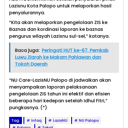
Lazisnu Kota Palopo untuk melaporkan hasil
penyalurannya.
“Kita akan melaporkan pengelolaan ZIS ke
Baznas dan kordinasi laporan ke baznas
pengurus wilayah Lazisnu sul-sel,” katanya.
Baca juga:
Peringati HUT ke-67, Pemkab
Luwu Ziarah ke Makam Pahlawan dan
Tokoh Daerah
“NU Care-LazisNU Palopo di jadwalkan akan
menyampaikan laporan pelaksanaan
pengelolaan ZIS tahun ini efektif dan efisien
beberapa hari kedepan setelah Idhul Fitri,”
pungkasnya. (*)
Tag:
Infaq
LazisNU
NU Palopo
Palopo
Zakat