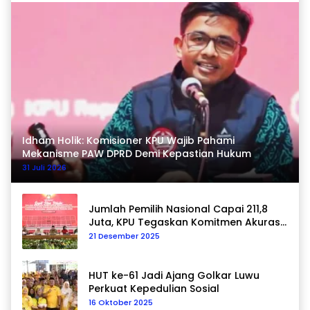
Idham Holik: Komisioner KPU Wajib Pahami
Mekanisme PAW DPRD Demi Kepastian Hukum
31 Juli 2026
Jumlah Pemilih Nasional Capai 211,8
Juta, KPU Tegaskan Komitmen Akurasi
Data Berkelanjutan
21 Desember 2025
HUT ke-61 Jadi Ajang Golkar Luwu
Perkuat Kepedulian Sosial
16 Oktober 2025