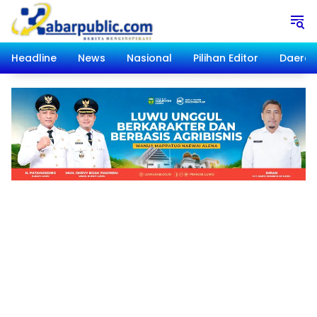
Langsung
ke
konten
Headline
News
Nasional
Pilihan Editor
Daera