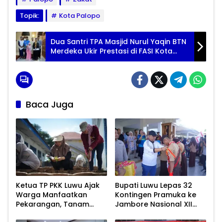
Topik:
Kota Palopo
Dua Santri TPA Masjid Nurul Yaqin BTN
Merdeka Ukir Prestasi di FASI Kota
Palopo
Baca Juga
Ketua TP PKK Luwu Ajak
Bupati Luwu Lepas 32
Warga Manfaatkan
Kontingen Pramuka ke
Pekarangan, Tanam
Jambore Nasional XII
Sayur untuk Cegah
2026